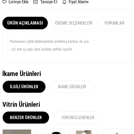
Listeye Ekle
Tavsiye Et
Fiyat Alarmı
ÜRÜN AÇIKLAMASI
ÖDEME SEÇENEKLERI
YORUMLAR
Paslanmaz Çelik Materyalden üretilmiş karbon ok ucu.
- 6,2 mm iç çapı olan karbon şaftlar içindir.
İkame Ürünleri
İLGILI ÜRÜNLER
İKAME ÜRÜNLERI
Vitrin Ürünleri
BENZER ÜRÜNLER
SON İNCELENENLER