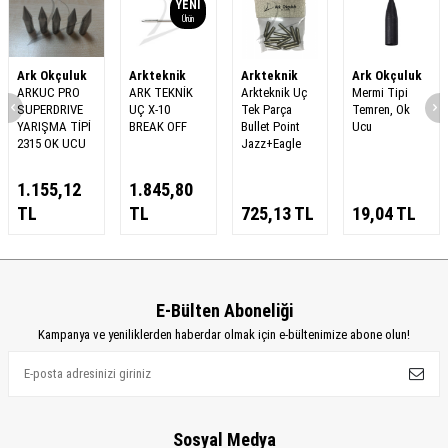
YENI
Ürün
Ark Okçuluk
Arkteknik
Arkteknik
Ark Okçuluk
ARKUC PRO
ARK TEKNİK
Arkteknik Uç
Mermi Tipi
SUPERDRIVE
UÇ X-10
Tek Parça
Temren, Ok
YARIŞMA TİPİ
BREAK OFF
Bullet Point
Ucu
2315 OK UCU
Jazz+Eagle
1.155,12
1.845,80
TL
TL
725,13
TL
19,04
TL
E-Bülten Aboneliği
Kampanya ve yeniliklerden haberdar olmak için e-bültenimize abone olun!
Sosyal Medya