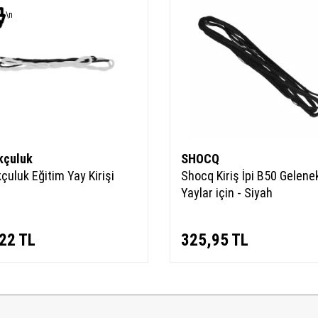
\n
kçuluk
SHOCQ
çuluk Eğitim Yay Kirişi
Shocq Kiriş İpi B50 Gelene
Yaylar için - Siyah
22
TL
325,95
TL