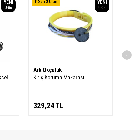
YENI
Son
2
Ürün
YENI
Ürün
Ürün
Ark Okçuluk
OTT
ksel
Kiriş Koruma Makarası
OTTO
329,24
TL
223