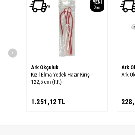
YENI
YENI
\n
Ürün
Ürün
Ark Okçuluk
Ark O
Kızıl Elma Yedek Hazır Kiriş -
Ark Ok
122,5 cm (F.F.)
1.251,12
TL
228,