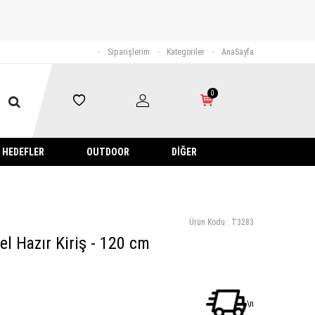
Siparişlerim
Kategoriler
AnaSayfa
0
HEDEFLER
OUTDOOR
DIĞER
Ürün Kodu :
T3283
l Hazır Kiriş - 120 cm
\n