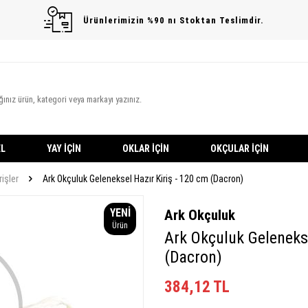
Ürünlerimizin %90 nı Stoktan Teslimdir.
L
YAY İÇIN
OKLAR İÇIN
OKÇULAR İÇIN
rişler
Ark Okçuluk Geleneksel Hazır Kiriş - 120 cm (Dacron)
YENI
Ark Okçuluk
Ürün
Ark Okçuluk Gelenekse
(Dacron)
384,12
TL