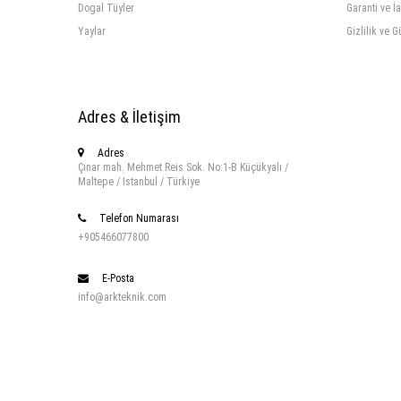
Dogal Tüyler
Garanti ve İ
Yaylar
Gizlilik ve G
Adres & İletişim
Adres
Çınar mah. Mehmet Reis Sok. No:1-B Küçükyalı /
Maltepe / Istanbul / Türkiye
Telefon Numarası
+905466077800
E-Posta
info@arkteknik.com