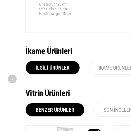
Kiriş Boyu : 120 cm
Kafa Halkası : 5 cm
Meydan sargısı 15 cm
İkame Ürünleri
İLGILI ÜRÜNLER
İKAME ÜRÜNLE
Vitrin Ürünleri
BENZER ÜRÜNLER
SON İNCELE