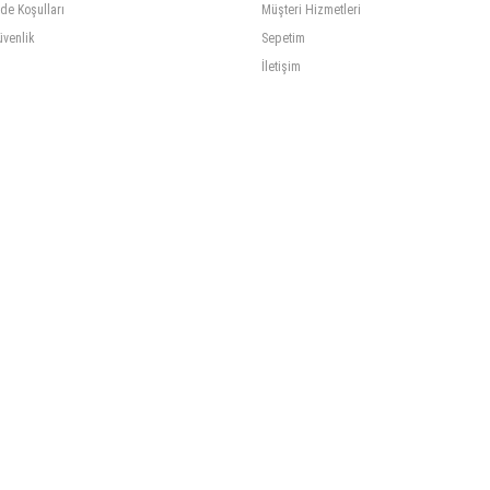
ade Koşulları
Müşteri Hizmetleri
üvenlik
Sepetim
İletişim