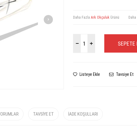
Daha Fazla
Ark Okçuluk
Ürünü
Daha
SEPETE 
Listeye Ekle
Tavsiye Et
YORUMLAR
TAVSIYE ET
İADE KOŞULLARI