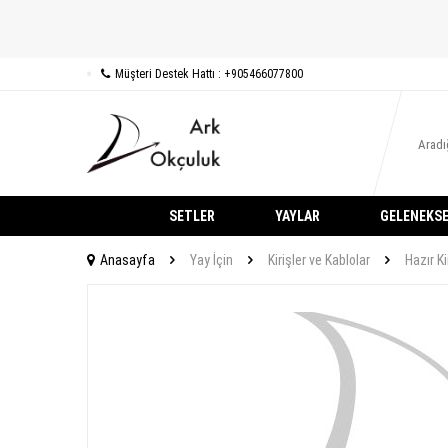
Müşteri Destek Hattı : +905466077800
SETLER
YAYLAR
GELENEKSE
Anasayfa
Yay İçin
Kirişler ve Kablolar
Hazır Ki