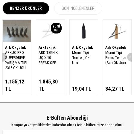
BENZER ÜRÜNLER
SON İNCELENENLER
YENI
Ürün
Ark Okçuluk
Arkteknik
Ark Okçuluk
Ark Okçuluk
ARKUC PRO
ARK TEKNİK
Mermi Tipi
Mermi Tipi
SUPERDRIVE
UÇ X-10
Temren, Ok
Pirinç Temren
YARIŞMA TİPİ
BREAK OFF
Ucu
(Sarı Ok Ucu)
2315 OK UCU
1.155,12
1.845,80
TL
TL
19,04
TL
34,27
TL
E-Bülten Aboneliği
Kampanya ve yeniliklerden haberdar olmak için e-bültenimize abone olun!