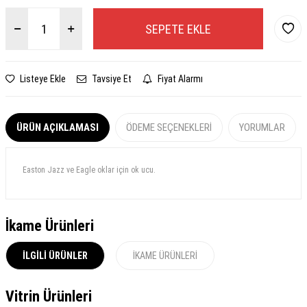
SEPETE EKLE
Listeye Ekle
Tavsiye Et
Fiyat Alarmı
ÜRÜN AÇIKLAMASI
ÖDEME SEÇENEKLERI
YORUMLAR
Easton Jazz ve Eagle oklar için ok ucu.
İkame Ürünleri
İLGILI ÜRÜNLER
İKAME ÜRÜNLERI
Vitrin Ürünleri