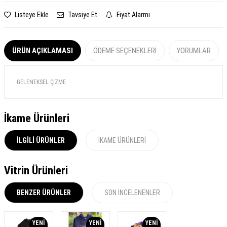
Listeye Ekle
Tavsiye Et
Fiyat Alarmı
ÜRÜN AÇIKLAMASI
ÖDEME SEÇENEKLERI
YORUMLAR
GELENEKSEL ÇİZME
İkame Ürünleri
İLGILI ÜRÜNLER
İKAME ÜRÜNLERI
Vitrin Ürünleri
BENZER ÜRÜNLER
SON İNCELENENLER
YENI
YENI
YENI