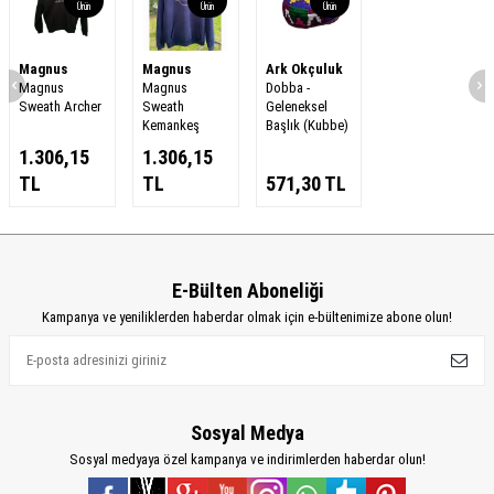
Ürün
Ürün
Ürün
Magnus
Magnus
Ark Okçuluk
Magnus
Magnus
Dobba -
Sweath Archer
Sweath
Geleneksel
Kemankeş
Başlık (Kubbe)
1.306,15
1.306,15
TL
TL
571,30
TL
E-Bülten Aboneliği
Kampanya ve yeniliklerden haberdar olmak için e-bültenimize abone olun!
Sosyal Medya
Sosyal medyaya özel kampanya ve indirimlerden haberdar olun!