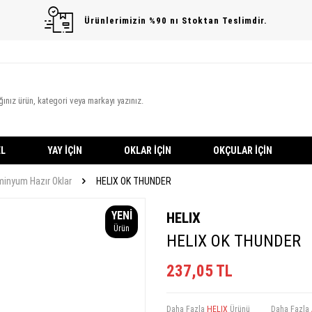
Ürünlerimizin %90 nı Stoktan Teslimdir.
L
YAY İÇIN
OKLAR İÇIN
OKÇULAR İÇIN
minyum Hazır Oklar
HELIX OK THUNDER
YENI
HELIX
Ürün
HELIX OK THUNDER
237,05
TL
Daha Fazla
HELIX
Ürünü
Daha Fazla