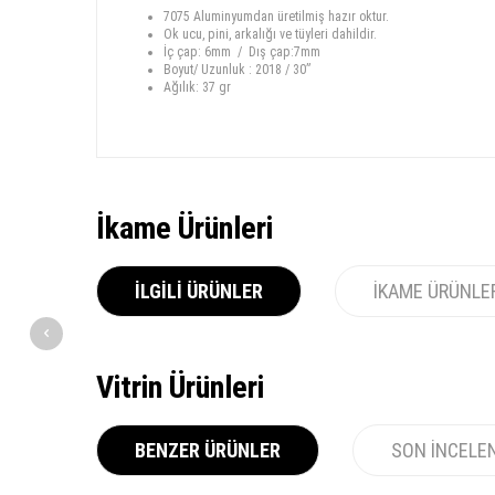
7075 Aluminyumdan üretilmiş hazır oktur.
Ok ucu, pini, arkalığı ve tüyleri dahildir.
İç çap: 6mm / Dış çap:7mm
Boyut/ Uzunluk : 2018 / 30”
Ağılık: 37 gr
İkame Ürünleri
İLGILI ÜRÜNLER
İKAME ÜRÜNLE
Vitrin Ürünleri
BENZER ÜRÜNLER
SON İNCELE