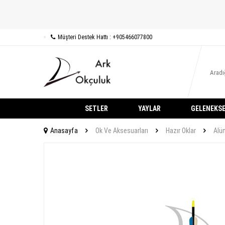
Müşteri Destek Hattı : +905466077800
SETLER
YAYLAR
GELENEKSE
Anasayfa
Ok Ve Aksesuarları
Hazır Oklar
Alü