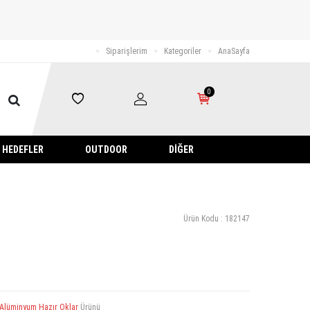
Siparişlerim
Kategoriler
AnaSayfa
0
HEDEFLER
OUTDOOR
DIĞER
Ürün Kodu :
182147
Alüminyum Hazır Oklar
Ürünü