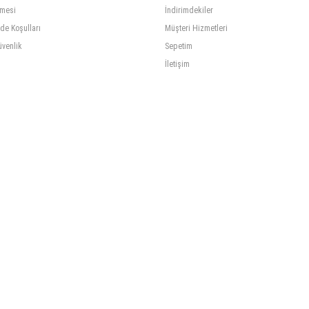
şmesi
İndirimdekiler
ade Koşulları
Müşteri Hizmetleri
üvenlik
Sepetim
İletişim