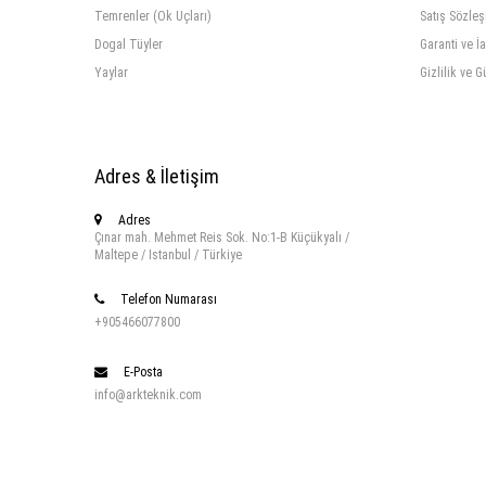
Temrenler (Ok Uçları)
Satış Sözle
Dogal Tüyler
Garanti ve İ
Yaylar
Gizlilik ve G
Adres & İletişim
Adres
Çınar mah. Mehmet Reis Sok. No:1-B Küçükyalı /
Maltepe / Istanbul / Türkiye
Telefon Numarası
+905466077800
E-Posta
info@arkteknik.com