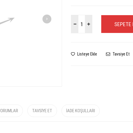
SEPETE 
Listeye Ekle
Tavsiye Et
YORUMLAR
TAVSIYE ET
İADE KOŞULLARI