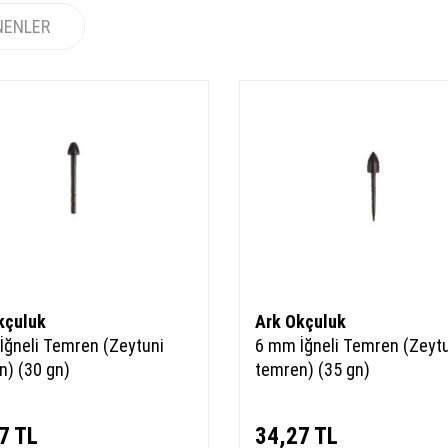
NENLER
kçuluk
Ark Okçuluk
İğneli Temren (Zeytuni
6 mm İğneli Temren (Zeyt
n) (30 gn)
temren) (35 gn)
7
TL
34,27
TL