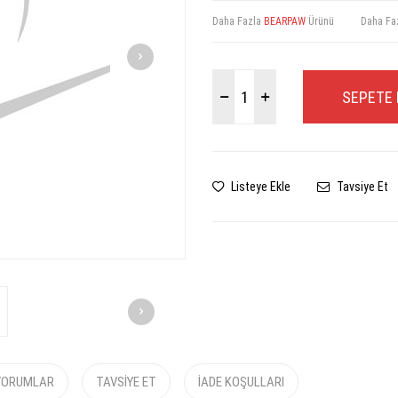
Daha Fazla
BEARPAW
Ürünü
Daha Fa
SEPETE 
Listeye Ekle
Tavsiye Et
YORUMLAR
TAVSIYE ET
İADE KOŞULLARI