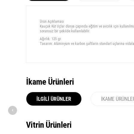
Ürün Açıklaması
Kauçuk Küt Uçlar dünya çapında eğitim ve avcılık için kullanılma
sorunsuz bir şekilde kullanılabilir.
Ağırlık: 125 gr.
Tasarım: Alüminyum ve karbon şaftların standart uçlarına vidalan
İkame Ürünleri
İLGILI ÜRÜNLER
İKAME ÜRÜNLE
Vitrin Ürünleri