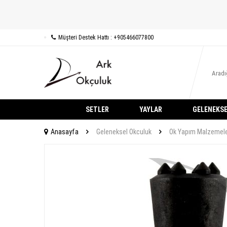
Müşteri Destek Hattı : +905466077800
SETLER
YAYLAR
GELENEKSE
Anasayfa
Geleneksel Okculuk
Ok Yapım Malzemele