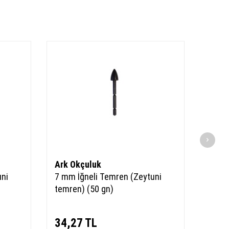
Ark Okçuluk
Ark 
uni
7 mm İğneli Temren (Zeytuni
7 mm 
temren) (50 gn)
temre
34,27
TL
34,