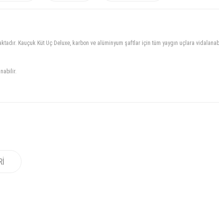
ktadır. Kauçuk Küt Uç Deluxe, karbon ve alüminyum şaftlar için tüm yaygın uçlara vidalanabi
abilir.
RI