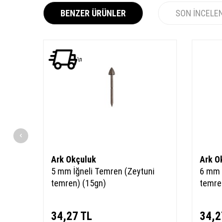
BENZER ÜRÜNLER
SON İNCELE
YENI
\n
Ürün
Ark Okçuluk
Ark O
u
5 mm İğneli Temren (Zeytuni
6 mm 
temren) (15gn)
temre
34,27
TL
34,2