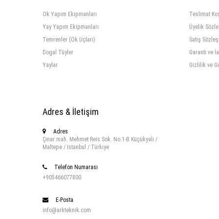
Ok Yapım Ekipmanları
Teslimat Koş
Yay Yapım Ekipmanları
Üyelik Sözl
Temrenler (Ok Uçları)
Satış Sözle
Dogal Tüyler
Garanti ve İ
Yaylar
Gizlilik ve G
Adres & İletişim
Adres
Çınar mah. Mehmet Reis Sok. No:1-B Küçükyalı /
Maltepe / Istanbul / Türkiye
Telefon Numarası
+905466077800
E-Posta
info@arkteknik.com