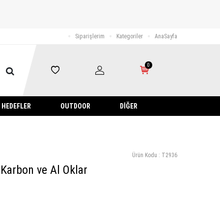
Siparişlerim
Kategoriler
AnaSayfa
0
HEDEFLER
OUTDOOR
DIĞER
Ürün Kodu :
T2936
Karbon ve Al Oklar