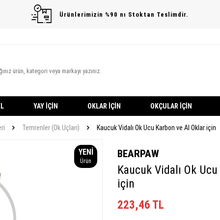
Ürünlerimizin %90 nı Stoktan Teslimdir.
L
YAY İÇIN
OKLAR İÇIN
OKÇULAR İÇIN
ri
Temrenler (Ok Uçları)
Kaucuk Vidalı Ok Ucu Karbon ve Al Oklar için
YENI
BEARPAW
Ürün
Kaucuk Vidalı Ok Ucu 
için
223,46
TL