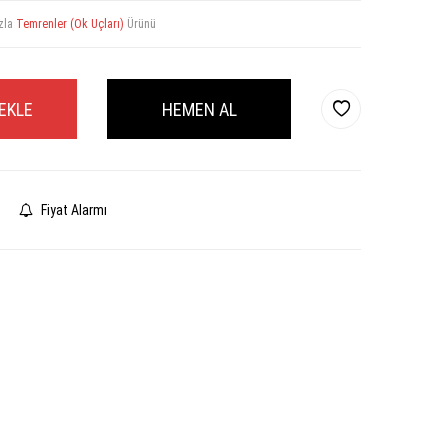
zla
Temrenler (Ok Uçları)
Ürünü
EKLE
HEMEN AL
Fiyat Alarmı