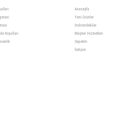
ulları
Anasayfa
eşmesi
Yeni Ürünler
şmesi
İndirimdekiler
ade Koşulları
Müşteri Hizmetleri
üvenlik
Sepetim
İletişim