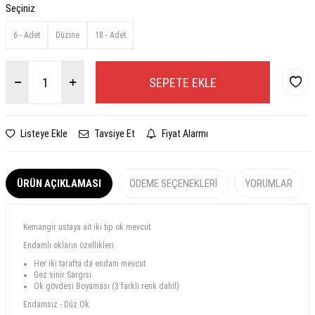
Seçiniz
6 - Adet
Düzine
18 - Adet
SEPETE EKLE
Listeye Ekle
Tavsiye Et
Fiyat Alarmı
ÜRÜN AÇIKLAMASI
ÖDEME SEÇENEKLERI
YORUMLAR
Kemangir ustaya ait iki tip ok mevcut.
Endamlı okların özellikleri
Her iki tarafta da endam mevcut
Gez sinir Sargısı
Ok gövdesi Boyaması (3 farklı renk dahil)
Endamsız - Düz Ok