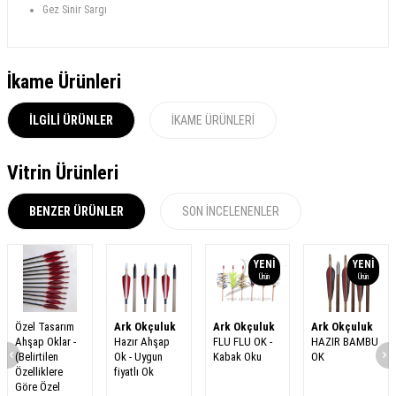
Gez Sinir Sargı
İkame Ürünleri
İLGILI ÜRÜNLER
İKAME ÜRÜNLERI
Vitrin Ürünleri
BENZER ÜRÜNLER
SON İNCELENENLER
YENI
YENI
Ürün
Ürün
Özel Tasarım
Ark Okçuluk
Ark Okçuluk
Ark Okçuluk
Ahşap Oklar -
Hazır Ahşap
FLU FLU OK -
HAZIR BAMBU
(Belirtilen
Ok - Uygun
Kabak Oku
OK
Özelliklere
fiyatlı Ok
Göre Özel