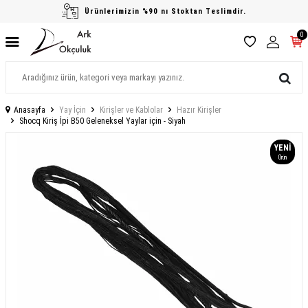
Ürünlerimizin %90 nı Stoktan Teslimdir.
0
Anasayfa
Yay İçin
Kirişler ve Kablolar
Hazır Kirişler
Shocq Kiriş İpi B50 Geleneksel Yaylar için - Siyah
YENI
Ürün