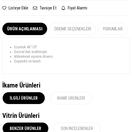
Listeye Ekle
Tavsiye Et
Fiyat Alarmı
ÜRÜN AÇIKLAMASI
ÖDEME SEÇENEKLERI
YORUMLAR
Uzunluk:48"-70"
Dacron'dan üretilmiştir.
Mükemmel aşınma direnci.
Dayanıklı ve tutarlı
İkame Ürünleri
İLGILI ÜRÜNLER
İKAME ÜRÜNLERI
Vitrin Ürünleri
BENZER ÜRÜNLER
SON İNCELENENLER