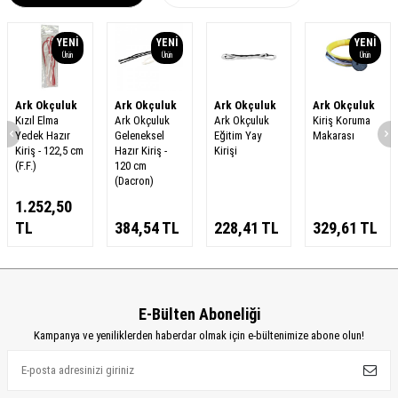
YENI
YENI
YENI
Ürün
Ürün
Ürün
Ark Okçuluk
Ark Okçuluk
Ark Okçuluk
Ark Okçuluk
Kızıl Elma
Ark Okçuluk
Ark Okçuluk
Kiriş Koruma
Yedek Hazır
Geleneksel
Eğitim Yay
Makarası
Kiriş - 122,5 cm
Hazır Kiriş -
Kirişi
(F.F.)
120 cm
(Dacron)
1.252,50
TL
384,54
TL
228,41
TL
329,61
TL
E-Bülten Aboneliği
Kampanya ve yeniliklerden haberdar olmak için e-bültenimize abone olun!