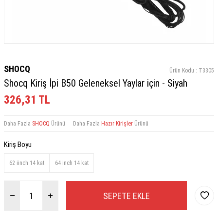
SHOCQ
Ürün Kodu :
T3305
Shocq Kiriş İpi B50 Geleneksel Yaylar için - Siyah
326,31
TL
Daha Fazla
SHOCQ
Ürünü
Daha Fazla
Hazır Kirişler
Ürünü
Kiriş Boyu
62 iinch 14 kat
64 inch 14 kat
SEPETE EKLE