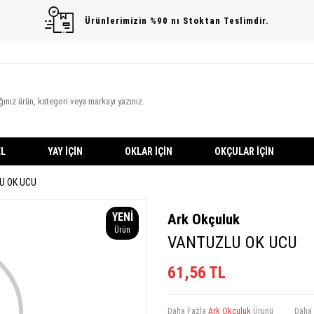
Ürünlerimizin %90 nı Stoktan Teslimdir.
L
YAY İÇIN
OKLAR İÇIN
OKÇULAR İÇIN
U OK UCU
YENI
Ark Okçuluk
Ürün
VANTUZLU OK UCU
61,56
TL
Daha Fazla
Ark Okçuluk
Ürünü
Daha