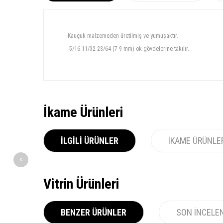
-Kauçuk malzemeden üretilmiş ve yumuşaktır.
- 5/16-11/32-23/64 (7-9 mm) ok gövdelerine takılır.
İkame Ürünleri
İLGILI ÜRÜNLER
İKAME ÜRÜNLE
Vitrin Ürünleri
BENZER ÜRÜNLER
SON İNCELE