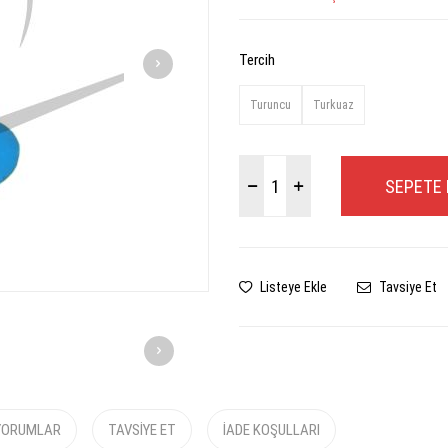
Tercih
Turuncu
Turkuaz
SEPETE 
Listeye Ekle
Tavsiye Et
YORUMLAR
TAVSIYE ET
İADE KOŞULLARI