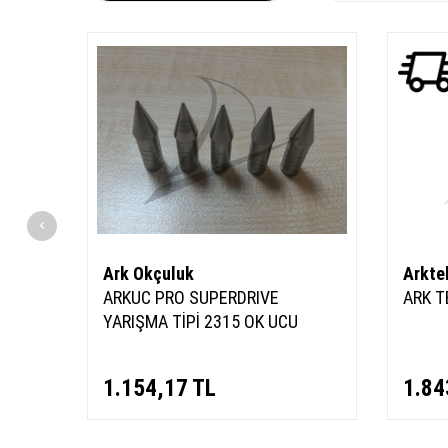
YENI
Ürün
Ark Okçuluk
Arkte
- 9MM)
ARKUC PRO SUPERDRIVE
ARK T
YARIŞMA TİPİ 2315 OK UCU
1.154,17
TL
1.84