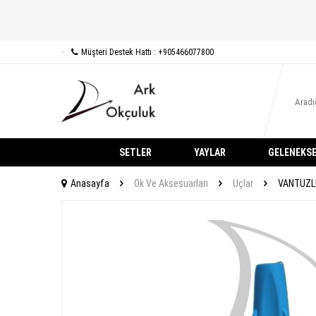
Müşteri Destek Hattı : +905466077800
SETLER
YAYLAR
GELENEKSE
Anasayfa
Ok Ve Aksesuarları
Uçlar
VANTUZL