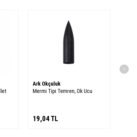
Ark Okçuluk
Ark 
let
Mermi Tipi Temren, Ok Ucu
Mermi
Ok Uc
19,04
TL
34,