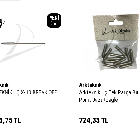
YENI
\n
Ürün
knik
Arkteknik
EKNİK UÇ X-10 BREAK OFF
Arkteknik Uç Tek Parça Bul
Point Jazz+Eagle
3,75
TL
724,33
TL