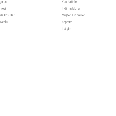
eşmesi
Yeni Ürünler
şmesi
İndirimdekiler
ade Koşulları
Müşteri Hizmetleri
üvenlik
Sepetim
İletişim