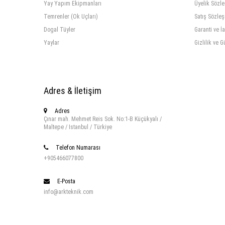
Yay Yapım Ekipmanları
Üyelik Sözl
Temrenler (Ok Uçları)
Satış Sözle
Dogal Tüyler
Garanti ve İ
Yaylar
Gizlilik ve G
Adres & İletişim
Adres
Çınar mah. Mehmet Reis Sok. No:1-B Küçükyalı /
Maltepe / Istanbul / Türkiye
Telefon Numarası
+905466077800
E-Posta
info@arkteknik.com