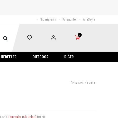
Siparişlerim
Kategoriler
AnaSayfa
0
HEDEFLER
OUTDOOR
DIĞER
Ürün Kodu :
T2834
 Fazla
Temrenler (Ok Uçları)
Ürünü