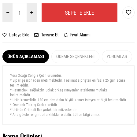
SEPETE EKLE
Listeye Ekle
Tavsiye Et
Fiyat Alarmı
ÜRÜN AÇIKLAMASI
ÖDEME SEÇENEKLERI
YORUMLAR
Yesi Ocağı Cengiz Çetin ürünüdür.
* Siparişe istinaden üretilmektedir. Teslimat siprişten en fazla 25 gün sonra
teslim edilir.
* Resimdeki sağlakdır. Solak tirkeş isteyenler isteklerini mutlaka
belirtilmelidir.
* Ürün kemerlidir. 120 cm den daha büyük kemer isteyenler ölçü belirtmelidir.
* Osmanlı Tirkeş-Sadak setidir.
* Ürünün Orijinali Rusyadaki bir müzedendir.
* Ana gövde renginde farklılıklar olabilir. Lütfen bilgi alınız.
İkame Ürünleri