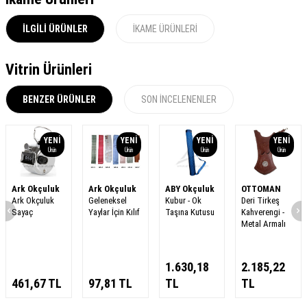
İLGILI ÜRÜNLER
İKAME ÜRÜNLERI
Vitrin Ürünleri
BENZER ÜRÜNLER
SON İNCELENENLER
YENI
YENI
YENI
YENI
Ürün
Ürün
Ürün
Ürün
Ark Okçuluk
Ark Okçuluk
ABY Okçuluk
OTTOMAN
Ark Okçuluk
Geleneksel
Kubur - Ok
Deri Tirkeş
Sayaç
Yaylar İçin Kılıf
Taşına Kutusu
Kahverengi -
Metal Armalı
1.630,18
2.185,22
461,67
TL
97,81
TL
TL
TL