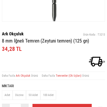
Ark Okçuluk
Ürün Kodu :
T3213
8 mm İğneli Temren (Zeytuni temren) (125 gn)
34,28
TL
\n
Daha Fazla
Ark Okçuluk
Ürünü
Daha Fazla
Temrenler (Ok Uçları)
Ürünü
MİKTARI
Adet
Düzine
50 Adet
100 Adet