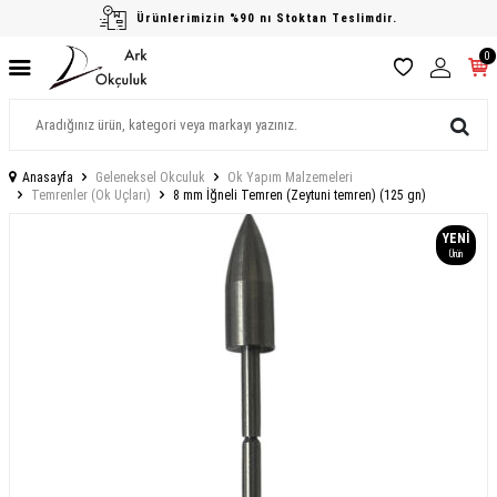
Ürünlerimizin %90 nı Stoktan Teslimdir.
0
Anasayfa
Geleneksel Okculuk
Ok Yapım Malzemeleri
Temrenler (Ok Uçları)
8 mm İğneli Temren (Zeytuni temren) (125 gn)
YENI
Ürün