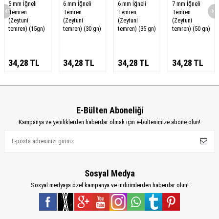
5 mm İğneli
6 mm İğneli
6 mm İğneli
7 mm İğneli
Temren
Temren
Temren
Temren
(Zeytuni
(Zeytuni
(Zeytuni
(Zeytuni
temren) (15gn)
temren) (30 gn)
temren) (35 gn)
temren) (50 gn)
34,28
TL
34,28
TL
34,28
TL
34,28
TL
E-Bülten Aboneliği
Kampanya ve yeniliklerden haberdar olmak için e-bültenimize abone olun!
Sosyal Medya
Sosyal medyaya özel kampanya ve indirimlerden haberdar olun!