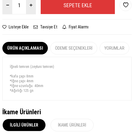
SEPETE EKLE
Listeye Ekle
Tavsiye Et
Fiyat Alarmı
ÜRÜN AÇIKLAMASI
ÖDEME SEÇENEKLERI
YORUMLAR
İğneli temren (zeytuni temren)
*kafa çapı 8mm
*İğne çapı 4mm
*İğne uzunluğu 40mm
*Ağırlığı 125 gn
İkame Ürünleri
İLGILI ÜRÜNLER
İKAME ÜRÜNLERI