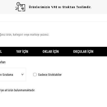
Ürünlerimizin %90 nı Stoktan Teslimdir.
L
YAY İÇIN
OKLAR İÇIN
OKÇULAR İÇIN
ları
Sadece Stoktakiler
oriye ait ürün bulunmamaktadır.