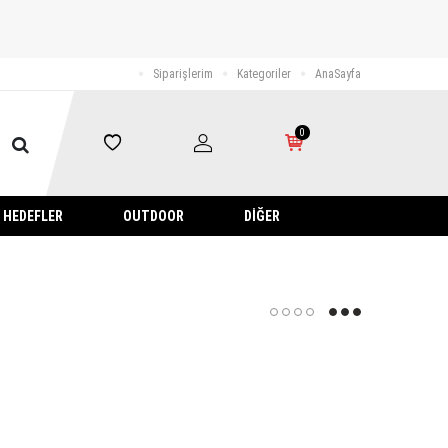
Siparişlerim
Kategoriler
AnaSayfa
0
HEDEFLER
OUTDOOR
DIĞER