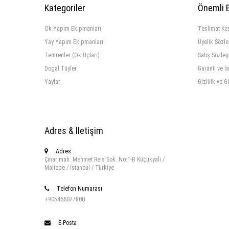
Kategoriler
Önemli B
Ok Yapım Ekipmanları
Teslimat Koş
Yay Yapım Ekipmanları
Üyelik Sözl
Temrenler (Ok Uçları)
Satış Sözle
Dogal Tüyler
Garanti ve İ
Yaylar
Gizlilik ve G
Adres & İletişim
Adres
Çınar mah. Mehmet Reis Sok. No:1-B Küçükyalı /
Maltepe / Istanbul / Türkiye
Telefon Numarası
+905466077800
E-Posta