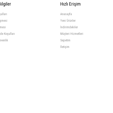
ilgiler
Hızlı Erişim
ulları
Anasayfa
eşmesi
Yeni Ürünler
şmesi
İndirimdekiler
ade Koşulları
Müşteri Hizmetleri
üvenlik
Sepetim
İletişim