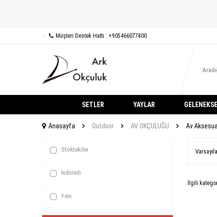
Müşteri Destek Hattı : +905466077800
SETLER
YAYLAR
GELENEKSE
Anasayfa
Outdoor
AV OKÇULUĞU
Av Aksesuar
Stoktakiler
İndirimli
İlgili kateg
Yeni