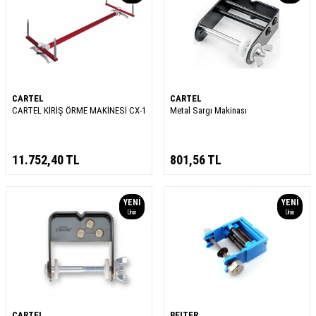
CARTEL
CARTEL
CARTEL KİRİŞ ÖRME MAKİNESİ CX-1
Metal Sargı Makinası
11.752,40
TL
801,56
TL
YENI
YENI
Ürün
Ürün
CARTEL
BEITER