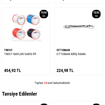
YENI
YENI
Ürün
Ürün
TWIST
OTTOMAN
TWIST NAYLON SARGI İPİ
OTTOMAN KİRİŞ RAMA
454,92
TL
224,98
TL
Toplam
24
ürün bulunmaktadır.
Tavsiye Edilenler