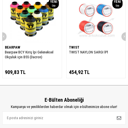
YENI
YENI
Ürün
Ürün
BEARPAW
TWIST
Bearpaw BCY Kiriş İpi Geleneksel
TWIST NAYLON SARGI İPİ
Okçuluk için B55 (Dacron)
909,83
TL
454,92
TL
E-Bülten Aboneliği
Kampanya ve yeniliklerden haberdar olmak için e-bültenimize abone olun!