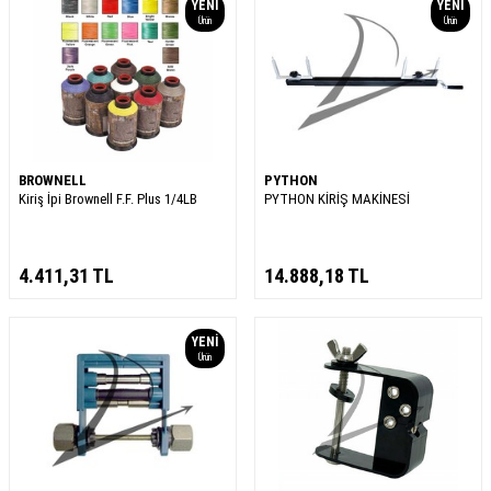
YENI
YENI
Ürün
Ürün
BROWNELL
PYTHON
Kiriş İpi Brownell F.F. Plus 1/4LB
PYTHON KİRİŞ MAKİNESİ
4.411,31
TL
14.888,18
TL
YENI
Ürün