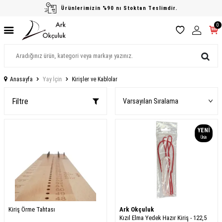
Ürünlerimizin %90 nı Stoktan Teslimdir.
0
Anasayfa
Yay İçin
Kirişler ve Kablolar
Filtre
YENI
Ürün
Kiriş Örme Tahtası
Ark Okçuluk
Kızıl Elma Yedek Hazır Kiriş - 122,5