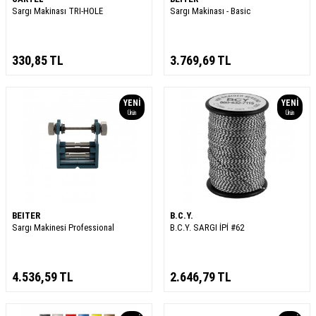
Sargı Makinası TRI-HOLE
Sargı Makinası - Basic
330,85
TL
3.769,69
TL
YENI
YENI
Ürün
Ürün
BEITER
B.C.Y.
Sargı Makinesi Professional
B.C.Y. SARGI İPİ #62
4.536,59
TL
2.646,79
TL