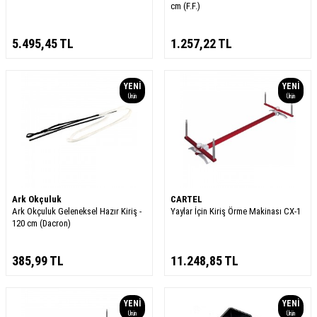
cm (F.F.)
5.495,45
TL
1.257,22
TL
YENI
YENI
Ürün
Ürün
Ark Okçuluk
CARTEL
Ark Okçuluk Geleneksel Hazır Kiriş -
Yaylar İçin Kiriş Örme Makinası CX-1
120 cm (Dacron)
385,99
TL
11.248,85
TL
YENI
YENI
Ürün
Ürün