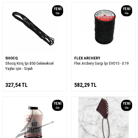
YENI
YENI
Ürün
Ürün
SHOCQ
FLEX ARCHERY
Shocq Kiriş İpi B50 Geleneksel
Flex Archery Sargı İpi EVO15 - 0.19
Yaylar için - Siyah
327,54
TL
582,29
TL
YENI
YENI
Ürün
Ürün