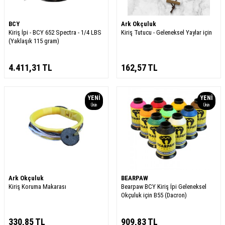
BCY
Ark Okçuluk
Kiriş İpi - BCY 652 Spectra - 1/4 LBS
Kiriş Tutucu - Geleneksel Yaylar için
(Yaklaşık 115 gram)
4.411,31
TL
162,57
TL
YENI
YENI
Ürün
Ürün
Ark Okçuluk
BEARPAW
Kiriş Koruma Makarası
Bearpaw BCY Kiriş İpi Geleneksel
Okçuluk için B55 (Dacron)
330,85
TL
909,83
TL