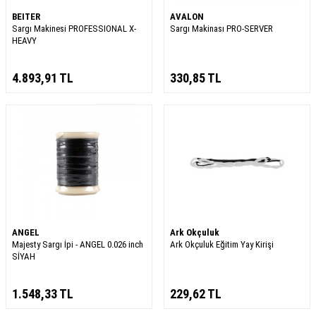
BEITER
AVALON
Sargı Makinesi PROFESSIONAL X-
Sargı Makinası PRO-SERVER
HEAVY
4.893,91
TL
330,85
TL
ANGEL
Ark Okçuluk
Majesty Sargı İpi - ANGEL 0.026 inch
Ark Okçuluk Eğitim Yay Kirişi
SİYAH
1.548,33
TL
229,62
TL