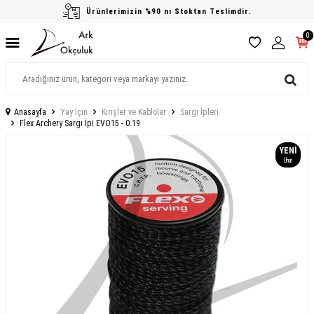
Ürünlerimizin %90 nı Stoktan Teslimdir.
0
Anasayfa
Yay İçin
Kirişler ve Kablolar
Sargı İpleri
Flex Archery Sargı İpi EVO15 - 0.19
YENI
Ürün