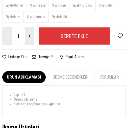
Siyah/Gümüş
Siyah/Yeşil
Siyah/Sarı
Siyah/Turuncu
Siyah/Mor
Siyah/Mavi
Siyah/Kırmızı
Siyah/Multi
SEPETE EKLE
Listeye Ekle
Tavsiye Et
Fiyat Alarmı
ÜRÜN AÇIKLAMASI
ÖDEME SEÇENEKLERI
YORUMLAR
​Çap: .19
Örgülü Malzeme
Klasik ve Longbow için uygundur.
İkame Ürünleri