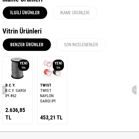
İLGILI ÜRÜNLER
İKAME ÜRÜNLERI
Vitrin Ürünleri
BENZER ÜRÜNLER
SON İNCELENENLER
YENI
YENI
Ürün
Ürün
B.C.Y.
TWIST
B.C.Y. SARGI
TWIST
İPİ #62
NAYLON
SARGI İPİ
2.636,85
TL
453,21
TL