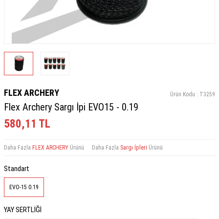
FLEX ARCHERY
Ürün Kodu :
T3259
Flex Archery Sargı İpi EVO15 - 0.19
580,11
TL
Daha Fazla
FLEX ARCHERY
Ürünü
Daha Fazla
Sargı İpleri
Ürünü
Standart
EVO-15 0.19
YAY SERTLİĞİ