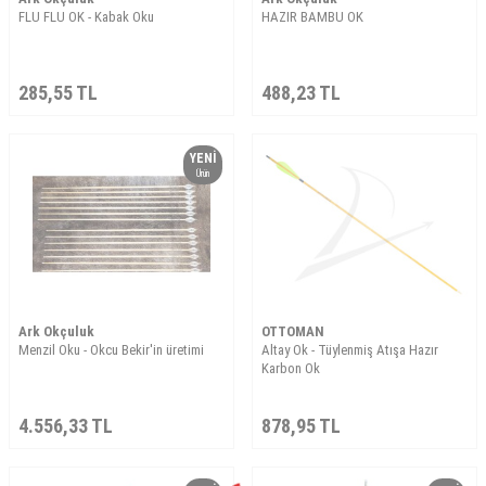
FLU FLU OK - Kabak Oku
HAZIR BAMBU OK
285,55
TL
488,23
TL
YENI
Ürün
Ark Okçuluk
OTTOMAN
Menzil Oku - Okcu Bekir'in üretimi
Altay Ok - Tüylenmiş Atışa Hazır
Karbon Ok
4.556,33
TL
878,95
TL