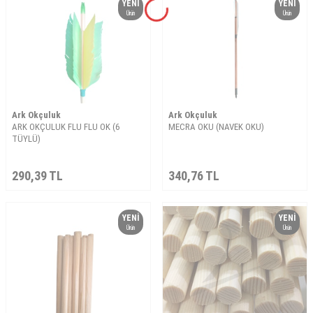
YENI
YENI
Ürün
Ürün
Ark Okçuluk
Ark Okçuluk
ARK OKÇULUK FLU FLU OK (6
MECRA OKU (NAVEK OKU)
TÜYLÜ)
290,39
TL
340,76
TL
YENI
YENI
Ürün
Ürün