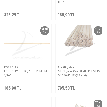
11/32"
328,29
TL
185,90
TL
YENI
YENI
Ürün
Ürün
ROSE CITY
Ark Okçuluk
ROSE CITY SEDİR ŞAFT PREMIUM
Ark Okçuluk Çam Shaft - PREMİUM
5/16"
5/16 40-45 LBS(12 adet)
185,90
TL
795,50
TL
YENI
Ürün