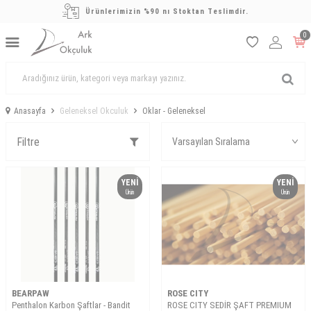
Ürünlerimizin %90 nı Stoktan Teslimdir.
0
Anasayfa
Geleneksel Okculuk
Oklar - Geleneksel
Filtre
YENI
YENI
Ürün
Ürün
BEARPAW
ROSE CITY
Penthalon Karbon Şaftlar - Bandit
ROSE CITY SEDİR ŞAFT PREMIUM