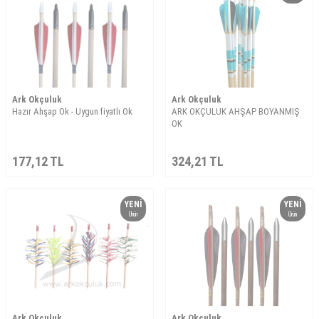
Ark Okçuluk
Ark Okçuluk
Hazır Ahşap Ok - Uygun fiyatlı Ok
ARK OKÇULUK AHŞAP BOYANMIŞ
OK
177,12
TL
324,21
TL
YENI
YENI
Ürün
Ürün
Ark Okçuluk
Ark Okçuluk