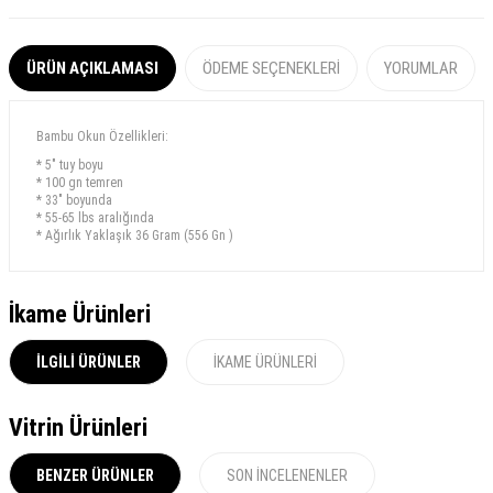
ÜRÜN AÇIKLAMASI
ÖDEME SEÇENEKLERI
YORUMLAR
Bambu Okun Özellikleri:
* 5" tuy boyu
* 100 gn temren
* 33" boyunda
* 55-65 lbs aralığında
* Ağırlık Yaklaşık 36 Gram (556 Gn )
İkame Ürünleri
İLGILI ÜRÜNLER
İKAME ÜRÜNLERI
Vitrin Ürünleri
BENZER ÜRÜNLER
SON İNCELENENLER