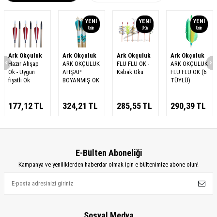
YENI
YENI
YENI
Ürün
Ürün
Ürün
Ark Okçuluk
Ark Okçuluk
Ark Okçuluk
Ark Okçuluk
Hazır Ahşap
ARK OKÇULUK
FLU FLU OK -
ARK OKÇULUK
Ok - Uygun
AHŞAP
Kabak Oku
FLU FLU OK (6
fiyatlı Ok
BOYANMIŞ OK
TÜYLÜ)
177,12
TL
324,21
TL
285,55
TL
290,39
TL
E-Bülten Aboneliği
Kampanya ve yeniliklerden haberdar olmak için e-bültenimize abone olun!
Sosyal Medya