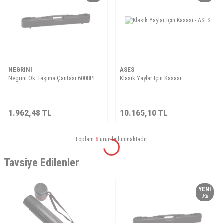
NEGRINI
ASES
Negrini Ok Taşıma Çantası 6008PF
Klasik Yaylar İçin Kasası
1.962,48
TL
10.165,10
TL
Toplam
6
ürün bulunmaktadır.
Tavsiye Edilenler
YENI
Ürün