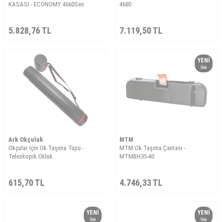
KASASI - ECONOMY 4660Sec
4680
5.828,76
TL
7.119,50
TL
YENI
Ürün
Ark Okçuluk
MTM
Okçular İçin Ok Taşıma Tüpü -
MTM Ok Taşıma Çantası -
Teleskopik Okluk
MTMBH35-40
615,70
TL
4.746,33
TL
YENI
YENI
Ürün
Ürün