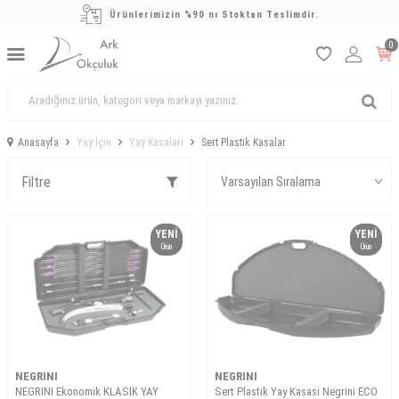
Ürünlerimizin %90 nı Stoktan Teslimdir.
0
Anasayfa
Yay İçin
Yay Kasaları
Sert Plastik Kasalar
Filtre
YENI
YENI
Ürün
Ürün
NEGRINI
NEGRINI
NEGRINI Ekonomik KLASİK YAY
Sert Plastik Yay Kasası Negrini ECO