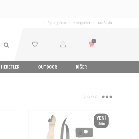
Siparişlerim
Kategoriler
AnaSayfa
0
HEDEFLER
OUTDOOR
DIĞER
YENI
Ürün