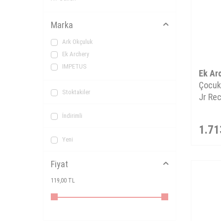
Marka
Ark Okçuluk
Ek Archery
IMPETUS
Ek Ar
Çocuk
Stoktakiler
Jr Re
İndirimli
1.71
Yeni
Fiyat
119,00 TL