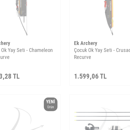
chery
Ek Archery
 Ok Yay Seti - Chameleon
Çocuk Ok Yay Seti - Crusa
curve
Recurve
3,28
TL
1.599,06
TL
YENI
Ürün