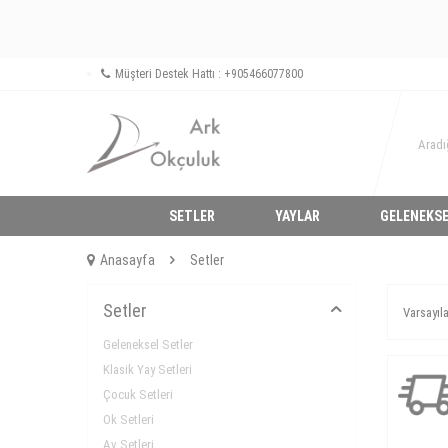
Müşteri Destek Hattı : +905466077800
SETLER
YAYLAR
GELENEKSE
Anasayfa
Setler
Setler
Geleneksel Setler
Klasik Yay Setleri
Çocuk Setleri
Ok Setleri
Av Setleri