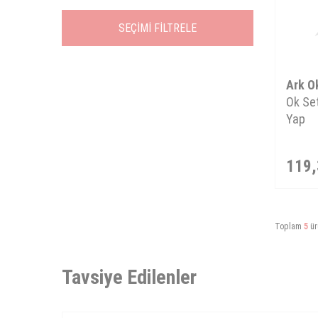
SEÇIMI FILTRELE
Ark O
Ok Set
Yap
119,
Toplam
5
ür
Tavsiye Edilenler