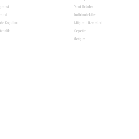
eşmesi
Yeni Ürünler
şmesi
İndirimdekiler
ade Koşulları
Müşteri Hizmetleri
üvenlik
Sepetim
İletişim