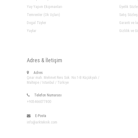
Yay Yapım Ekipmanları
Üyelik Sözl
Temrenler (Ok Uçları)
Satış Sözle
Dogal Tüyler
Garanti ve İ
Yaylar
Gizlilik ve G
Adres & İletişim
Adres
Çınar mah. Mehmet Reis Sok. No:1-B Küçükyalı /
Maltepe / Istanbul / Türkiye
Telefon Numarası
+905466077800
E-Posta
info@arkteknik.com