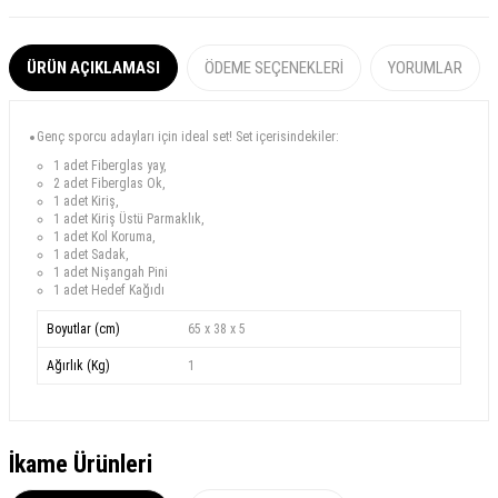
ÜRÜN AÇIKLAMASI
ÖDEME SEÇENEKLERI
YORUMLAR
Genç sporcu adayları için ideal set!
Set içerisindekiler:
1 adet Fiberglas yay,
2 adet Fiberglas Ok,
1 adet Kiriş,
1 adet Kiriş Üstü Parmaklık,
1 adet
Kol Koruma
,
1 adet
Sadak
,
1 adet Nişangah Pini
1 adet Hedef Kağıdı
Boyutlar (cm)
65 x 38 x 5
Ağırlık (Kg)
1
İkame Ürünleri