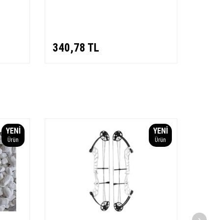
340,78
TL
30,
YENI
YENI
Ürün
Ürün