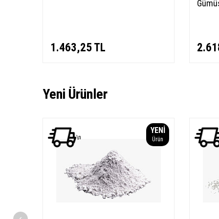
Gümüş
1.463,25
TL
2.61
Yeni Ürünler
YENI
YENI
\n
Ürün
Ürün