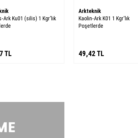
knik
Arkteknik
-Ark Ku01 (silis) 1 Kgr'lık
Kaolin-Ark K01 1 Kgr'lık
lerde
Poşetlerde
7
TL
49,42
TL