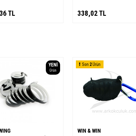
36
TL
338,02
TL
YENI
Son
2
Ürün
Ürün
WING
WIN & WIN