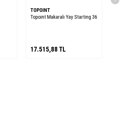
TOPOINT
Ark 
Topoint Makaralı Yay Starting 36
7 mm 
temre
17.515,88
TL
34,