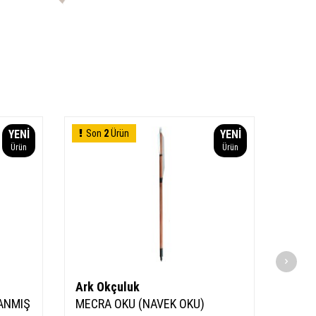
YENI
Son
2
Ürün
YENI
Ürün
Ürün
Ark Okçuluk
Ark 
ANMIŞ
MECRA OKU (NAVEK OKU)
HAZIR