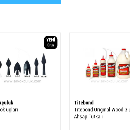
YENI
Ürün
kçuluk
Titebond
 ok uçları
Titebond Original Wood Gl
Ahşap Tutkalı