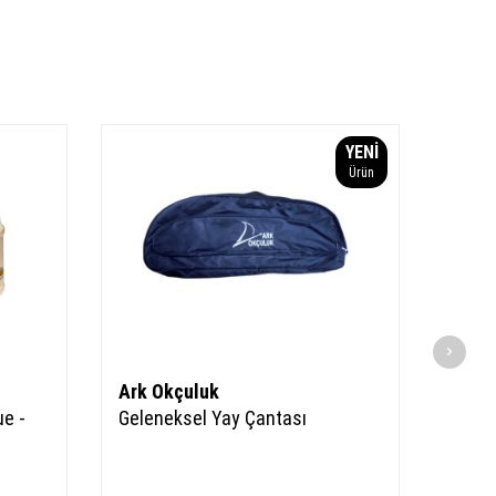
YENI
Ürün
Ark Okçuluk
Ark 
ue -
Geleneksel Yay Çantası
Hazır
Ok