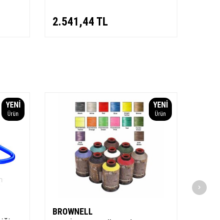
2.541,44
TL
177
YENI
YENI
Ürün
Ürün
BROWNELL
OTT