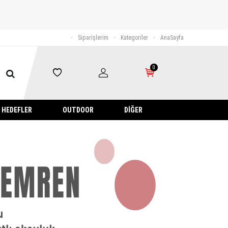
Siparişlerim
Kategoriler
AnaSayfa
0
HEDEFLER
OUTDOOR
DIĞER