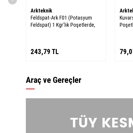
Arkteknik
Arkte
Feldspat-Ark F01 (Potasyum
Kuvars
Feldspat) 1 Kgr'lık Poşetlerde,
Poşet
243,79
TL
79,0
Araç ve Gereçler