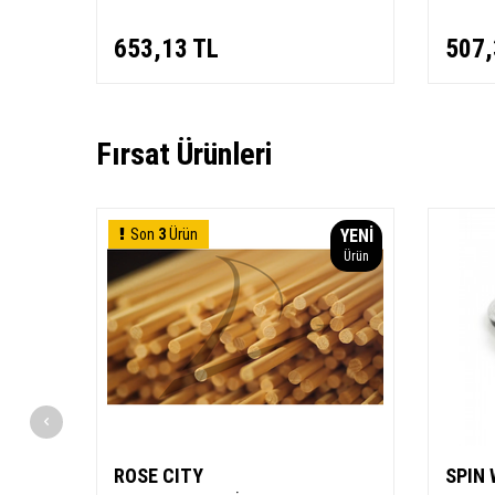
653,13
TL
507,
Fırsat Ürünleri
YENI
Son
3
Ürün
YENI
Ürün
Ürün
ROSE CITY
SPIN 