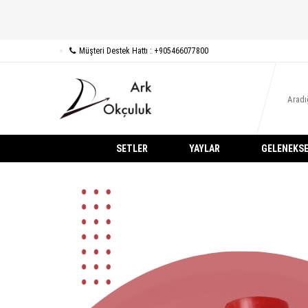
Müşteri Destek Hattı : +905466077800
SETLER
YAYLAR
GELENEKSE