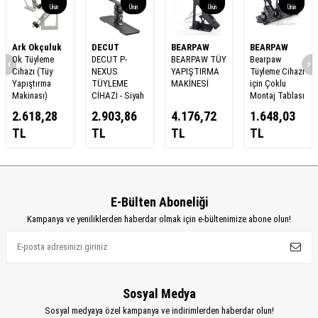
Ürün
Ürün
Ürün
Ürün
Ark Okçuluk
DECUT
BEARPAW
BEARPAW
Ok Tüyleme
DECUT P-
BEARPAW TÜY
Bearpaw
Cihazı (Tüy
NEXUS
YAPIŞTIRMA
Tüyleme Cihazı
Yapıştırma
TÜYLEME
MAKİNESİ
için Çoklu
Makinası)
CİHAZI - Siyah
Montaj Tablası
2.618,28
2.903,86
4.176,72
1.648,03
TL
TL
TL
TL
E-Bülten Aboneliği
Kampanya ve yeniliklerden haberdar olmak için e-bültenimize abone olun!
Sosyal Medya
Sosyal medyaya özel kampanya ve indirimlerden haberdar olun!