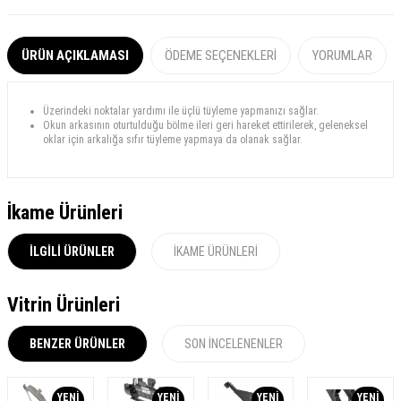
ÜRÜN AÇIKLAMASI
ÖDEME SEÇENEKLERI
YORUMLAR
Üzerindeki noktalar yardımı ile üçlü tüyleme yapmanızı sağlar.
Okun arkasının oturtulduğu bölme ileri geri hareket ettirilerek, geleneksel
oklar için arkalığa sıfır tüyleme yapmaya da olanak sağlar.
İkame Ürünleri
İLGILI ÜRÜNLER
İKAME ÜRÜNLERI
Vitrin Ürünleri
BENZER ÜRÜNLER
SON İNCELENENLER
YENI
YENI
YENI
YENI