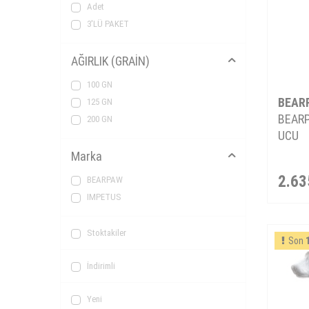
Adet
3'LÜ PAKET
AĞIRLIK (GRAİN)
100 GN
BEAR
125 GN
BEARP
200 GN
UCU
Marka
2.63
BEARPAW
IMPETUS
Stoktakiler
Son
İndirimli
Yeni