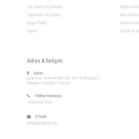
Yay Yapım Ekipmanları
Üyelik Sözl
Temrenler (Ok Uçları)
Satış Sözle
Dogal Tüyler
Garanti ve İ
Yaylar
Gizlilik ve G
Adres & İletişim
Adres
Çınar mah. Mehmet Reis Sok. No:1-B Küçükyalı /
Maltepe / Istanbul / Türkiye
Telefon Numarası
+905466077800
E-Posta
info@arkteknik.com