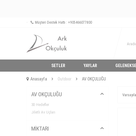
Müşteri Destek Hattı : +905466077800
SETLER
YAYLAR
GELENEKSE
Anasayfa
Outdoor
AV OKÇULUĞU
AV OKÇULUĞU
3D Hedefler
Jiletli Av Uçları
MİKTARI