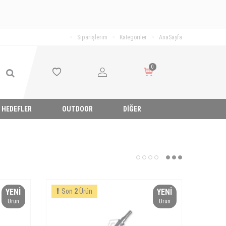
Siparişlerim
Kategoriler
AnaSayfa
0
HEDEFLER
OUTDOOR
DIĞER
YENI
Son
2
Ürün
YENI
Ürün
Ürün