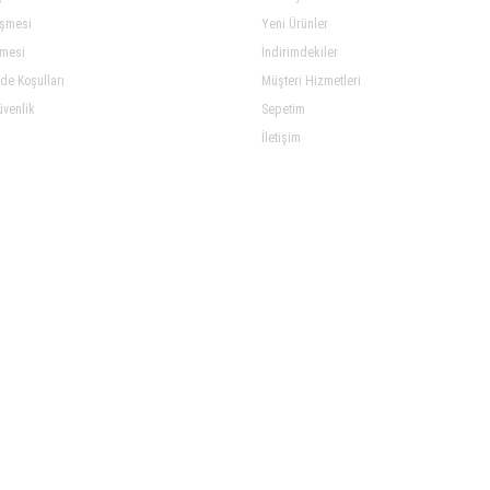
eşmesi
Yeni Ürünler
şmesi
İndirimdekiler
ade Koşulları
Müşteri Hizmetleri
üvenlik
Sepetim
İletişim