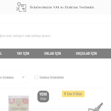
Ürünlerimizin %90 nı Stoktan Teslimdir.
L
YAY İÇIN
OKLAR İÇIN
OKÇULAR İÇIN
Sadece Stoktakiler
YENI
Son
1
Ürün
Ürün