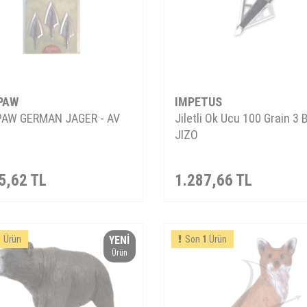
PAW
IMPETUS
AW GERMAN JAGER - AV
Jiletli Ok Ucu 100 Grain 3 B
JIZO
5,62
TL
1.287,66
TL
1
Ürün
YENI
Son
1
Ürün
Ürün