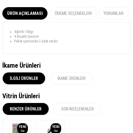
ÜRÜN AÇIKLAMASI
ÖDEME SEÇENEKLERI
YORUMLAR
Ağırlık:100gr
4 Bıçaklı tasarım
Paket içerisinde 3 adet vardır.
İkame Ürünleri
İLGILI ÜRÜNLER
İKAME ÜRÜNLERI
Vitrin Ürünleri
BENZER ÜRÜNLER
SON İNCELENENLER
YENI
YENI
Ürün
Ürün