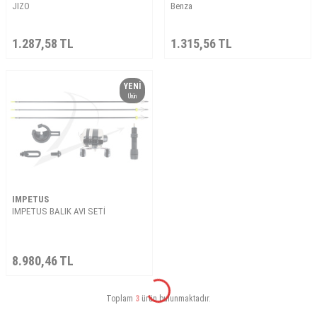
JIZO
Benza
1.287,58
TL
1.315,56
TL
YENI
Ürün
IMPETUS
IMPETUS BALIK AVI SETİ
8.980,46
TL
Toplam
3
ürün bulunmaktadır.