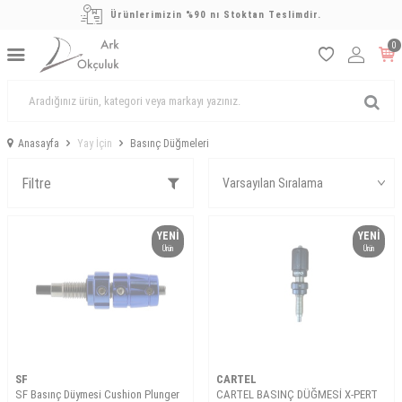
Ürünlerimizin %90 nı Stoktan Teslimdir.
0
Anasayfa
Yay İçin
Basınç Düğmeleri
Filtre
YENI
YENI
Ürün
Ürün
SF
CARTEL
SF Basınç Düymesi Cushion Plunger
CARTEL BASINÇ DÜĞMESİ X-PERT