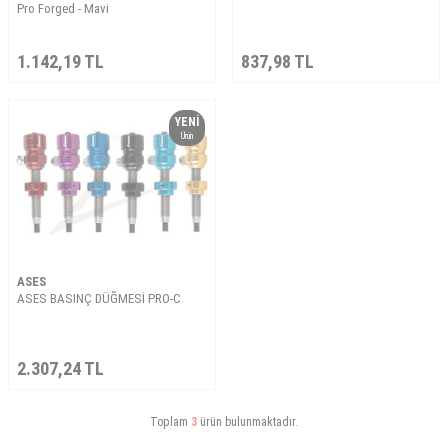
Pro Forged - Mavi
1.142,19
TL
837,98
TL
YENI
Ürün
ASES
ASES BASINÇ DÜĞMESİ PRO-C
2.307,24
TL
Toplam
3
ürün bulunmaktadır.