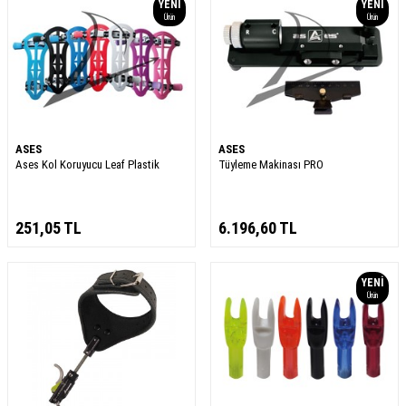
YENI
YENI
Ürün
Ürün
ASES
ASES
Ases Kol Koruyucu Leaf Plastik
Tüyleme Makinası PRO
251,05
TL
6.196,60
TL
YENI
Ürün