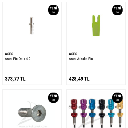
YENI
YENI
Ürün
Ürün
ASES
ASES
Ases Pin Onix 4.2
Ases Arkalık Pin
373,77
TL
428,49
TL
YENI
YENI
Ürün
Ürün