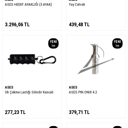
ASES HEDEF AYAKLIĞI (3 AYAK)
Yay Cetveli
3.296,06
TL
439,48
TL
YENI
YENI
Ürün
Ürün
ASES
ASES
Ok Çekme Lastiği Silindir Kancalı
ASES PIN ONIX 4.2
277,23
TL
379,71
TL