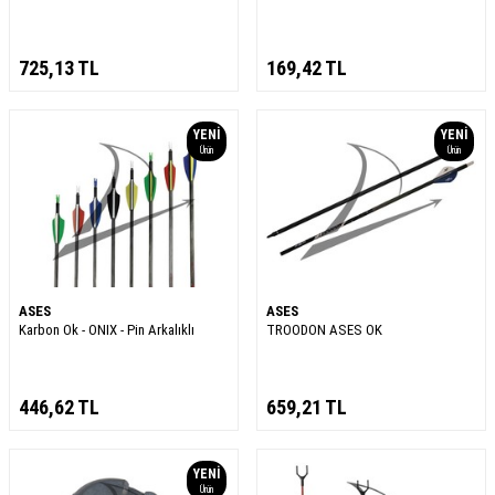
725,13
TL
169,42
TL
YENI
YENI
Ürün
Ürün
ASES
ASES
Karbon Ok - ONIX - Pin Arkalıklı
TROODON ASES OK
446,62
TL
659,21
TL
YENI
Ürün