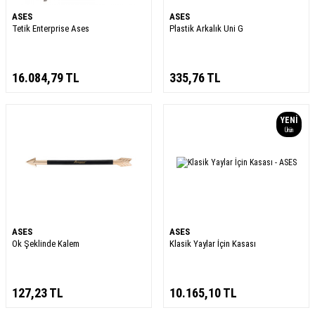
ASES
ASES
Tetik Enterprise Ases
Plastik Arkalık Uni G
16.084,79
TL
335,76
TL
YENI
Ürün
ASES
ASES
Ok Şeklinde Kalem
Klasik Yaylar İçin Kasası
127,23
TL
10.165,10
TL