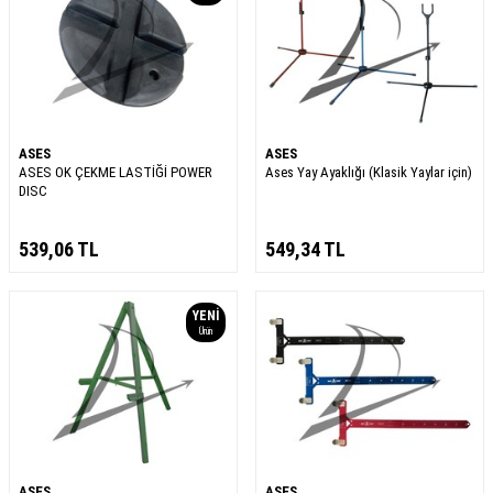
ASES
ASES
ASES OK ÇEKME LASTİĞİ POWER
Ases Yay Ayaklığı (Klasik Yaylar için)
DISC
539,06
TL
549,34
TL
YENI
Ürün
ASES
ASES