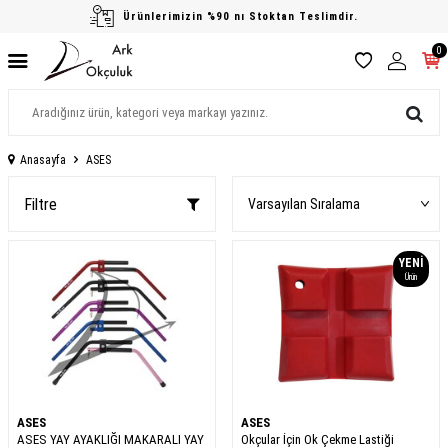
Ürünlerimizin %90 nı Stoktan Teslimdir.
0
Anasayfa
ASES
Filtre
YENI
Ürün
ASES
ASES
ASES YAY AYAKLIĞI MAKARALI YAY
Okçular İçin Ok Çekme Lastiği