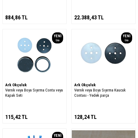
884,86
TL
22.388,43
TL
YENI
YENI
Ürün
Ürün
Ark Okçuluk
Ark Okçuluk
Vernik veya Boya Sıyırma Conta veya
Vernik veya Boya Sıyırma Kaucuk
Kapak Seti
Contası - Yedek parça
115,42
TL
128,24
TL
YENI