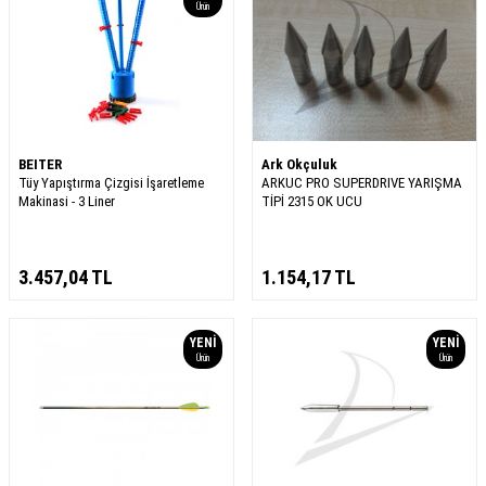
Ürün
BEITER
Ark Okçuluk
Tüy Yapıştırma Çizgisi İşaretleme
ARKUC PRO SUPERDRIVE YARIŞMA
Makinasi - 3 Liner
TİPİ 2315 OK UCU
3.457,04
TL
1.154,17
TL
YENI
YENI
Ürün
Ürün