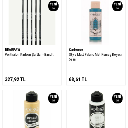
YENI
YENI
Ürün
Ürün
BEARPAW
Cadence
Penthalon Karbon Şaftlar - Bandit
Style Matt Fabric Mat Kumaş Boyası
59 ml
327,92
TL
68,61
TL
YENI
YENI
Ürün
Ürün