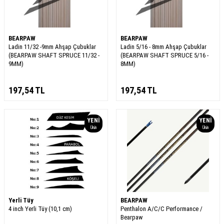
BEARPAW
BEARPAW
Ladin 11/32 -9mm Ahşap Çubuklar
Ladin 5/16 - 8mm Ahşap Çubuklar
(BEARPAW SHAFT SPRUCE 11/32 -
(BEARPAW SHAFT SPRUCE 5/16 -
9MM)
8MM)
197,54
TL
197,54
TL
YENI
YENI
Ürün
Ürün
Yerli Tüy
BEARPAW
4 inch Yerli Tüy (10,1 cm)
Penthalon A/C/C Performance /
Bearpaw