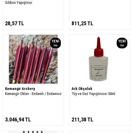
Silikon Yapıştırıcı
28,57
TL
811,25
TL
YENI
YENI
Ürün
Ürün
Kemangir Archery
Ark Okçuluk
Kemangir Okları - Endamlı / Endamsız
Tüy ve Gez Yapıştırıcısı 50ml
3.046,94
TL
211,38
TL