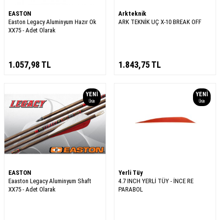
EASTON
Arkteknik
Easton Legacy Aluminyum Hazır Ok
ARK TEKNİK UÇ X-10 BREAK OFF
XX75 - Adet Olarak
1.057,98
TL
1.843,75
TL
YENI
YENI
Ürün
Ürün
EASTON
Yerli Tüy
Eaaston Legacy Aluminyum Shaft
4.7 INCH YERLİ TÜY - İNCE RE
XX75 - Adet Olarak
PARABOL