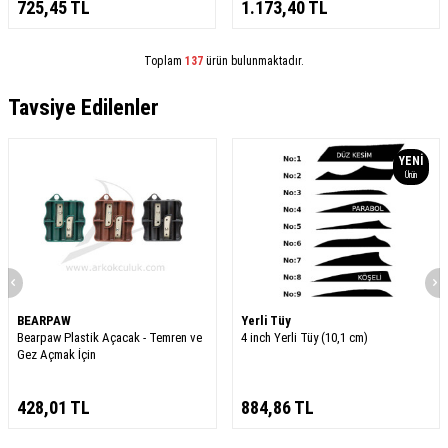
725,45
TL
1.173,40
TL
Toplam
137
ürün bulunmaktadır.
Tavsiye Edilenler
YENI
Ürün
BEARPAW
Yerli Tüy
Bearpaw Plastik Açacak - Temren ve
4 inch Yerli Tüy (10,1 cm)
Gez Açmak İçin
428,01
TL
884,86
TL