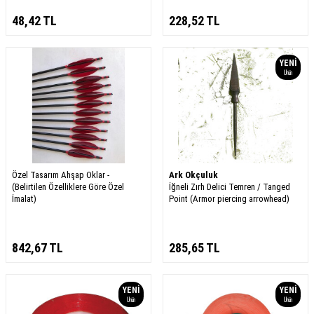
48,42
TL
228,52
TL
YENI
Ürün
Özel Tasarım Ahşap Oklar -
Ark Okçuluk
(Belirtilen Özelliklere Göre Özel
İğneli Zırh Delici Temren / Tanged
İmalat)
Point (Armor piercing arrowhead)
842,67
TL
285,65
TL
YENI
YENI
Ürün
Ürün