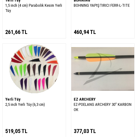
Yerli Tüy
BOHNING
1,5 inch (4 cm) Parabolik Kesim Yerli
BOHNING YAPIŞTIRICI FERR-L-TITE
Tüy
261,66
TL
460,94
TL
Yerli Tüy
EZ ARCHERY
2,5 inch Yerli Tüy (6,3 cm)
EZ-POELANG ARCHERY 30" KARBON
OK
519,05
TL
377,03
TL