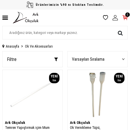
Ürünlerimizin %90 nı Stoktan Teslimdir.
0
Anasayfa
Ok Ve Aksesuarları
Filtre
YENI
YENI
Ürün
Ürün
Ark Okçuluk
Ark Okçuluk
Temren Yapıştırmak içim Mum
Ok Vernikleme Tüpü,