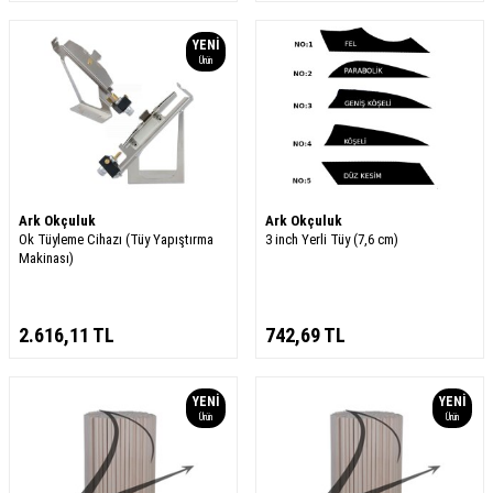
YENI
Ürün
Ark Okçuluk
Ark Okçuluk
Ok Tüyleme Cihazı (Tüy Yapıştırma
3 inch Yerli Tüy (7,6 cm)
Makinası)
2.616,11
TL
742,69
TL
YENI
YENI
Ürün
Ürün