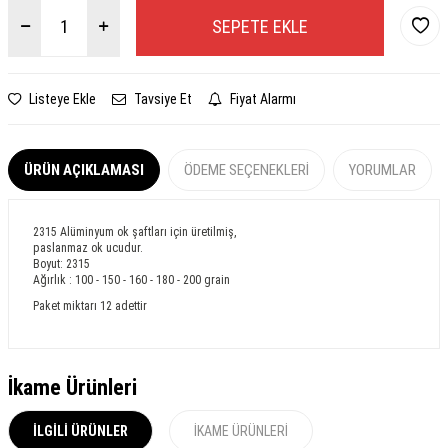
SEPETE EKLE
Listeye Ekle
Tavsiye Et
Fiyat Alarmı
ÜRÜN AÇIKLAMASI
ÖDEME SEÇENEKLERI
YORUMLAR
2315 Alüminyum ok şaftları için üretilmiş,
paslanmaz ok ucudur.
Boyut: 2315
Ağırlık : 100 - 150 - 160 - 180 - 200 grain
Paket miktarı 12 adettir
İkame Ürünleri
İLGILI ÜRÜNLER
İKAME ÜRÜNLERI