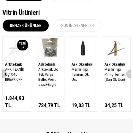
Vitrin Ürünleri
BENZER ÜRÜNLER
SON İNCELENENLER
YENI
Ürün
Arkteknik
Arkteknik
Ark Okçuluk
Ark Okçuluk
ARK TEKNİK
Arkteknik Uç
Mermi Tipi
Mermi Tipi
UÇ X-10
Tek Parça
Temren, Ok
Pirinç Temren
BREAK OFF
Bullet Point
Ucu
(Sarı Ok Ucu)
Jazz+Eagle
1.844,93
TL
724,79
TL
19,03
TL
34,25
TL