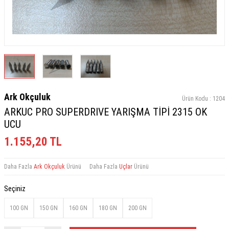
Ark Okçuluk
Ürün Kodu :
1204
ARKUC PRO SUPERDRIVE YARIŞMA TİPİ 2315 OK
UCU
1.155,20
TL
Daha Fazla
Ark Okçuluk
Ürünü
Daha Fazla
Uçlar
Ürünü
Seçiniz
100 GN
150 GN
160 GN
180 GN
200 GN