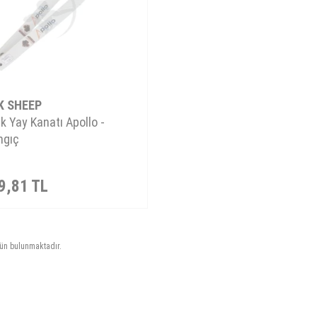
K SHEEP
k Yay Kanatı Apollo -
ngıç
9,81
TL
ün bulunmaktadır.