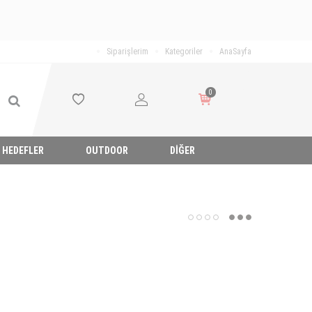
Siparişlerim
Kategoriler
AnaSayfa
0
HEDEFLER
OUTDOOR
DIĞER