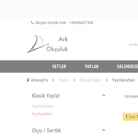
Müşteri Destek Hattı : +905466077800
SETLER
YAYLAR
GELENEKSE
Anasayfa
Yaylar
Klasik Yaylar
Yay Kanatları
Klasik Yaylar
Yay Gövdeleri
Yay Kanatları
Son
Ölçü / Sertlik