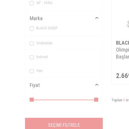
54" - 18 lbs
Marka
BLACK SHEEP
BLAC
Stoktakiler
Olimpi
Başla
İndirimli
Yeni
2.66
Fiyat
Toplam
1
ür
SEÇIMI FILTRELE