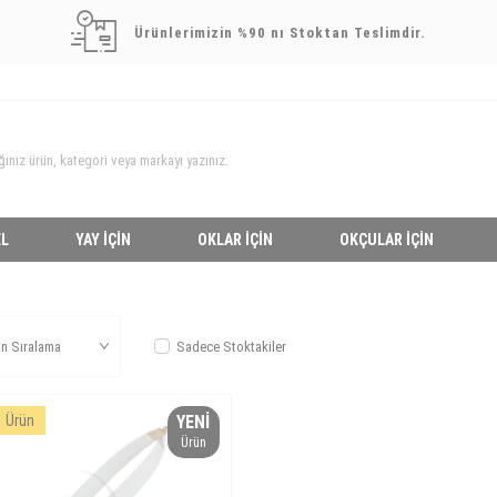
Ürünlerimizin %90 nı Stoktan Teslimdir.
L
YAY İÇIN
OKLAR İÇIN
OKÇULAR İÇIN
Sadece Stoktakiler
1
Ürün
YENI
Ürün