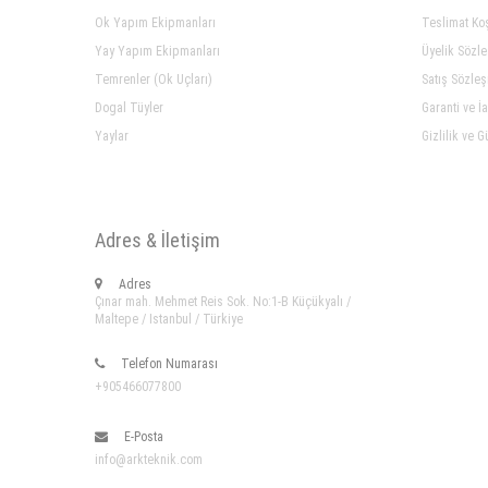
Ok Yapım Ekipmanları
Teslimat Koş
Yay Yapım Ekipmanları
Üyelik Sözl
Temrenler (Ok Uçları)
Satış Sözle
Dogal Tüyler
Garanti ve İ
Yaylar
Gizlilik ve G
Adres & İletişim
Adres
Çınar mah. Mehmet Reis Sok. No:1-B Küçükyalı /
Maltepe / Istanbul / Türkiye
Telefon Numarası
+905466077800
E-Posta
info@arkteknik.com