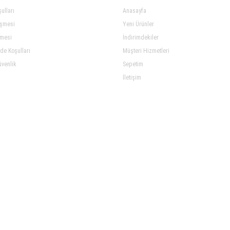
ulları
Anasayfa
eşmesi
Yeni Ürünler
şmesi
İndirimdekiler
ade Koşulları
Müşteri Hizmetleri
üvenlik
Sepetim
İletişim