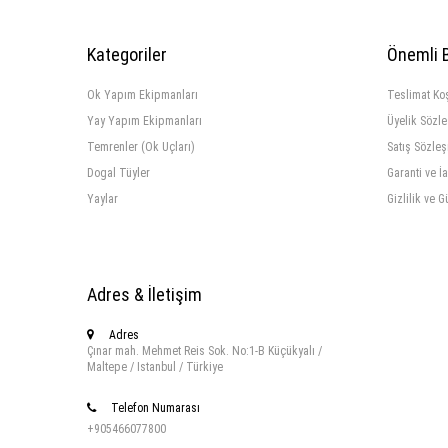
Kategoriler
Önemli B
Ok Yapım Ekipmanları
Teslimat Koş
Yay Yapım Ekipmanları
Üyelik Sözl
Temrenler (Ok Uçları)
Satış Sözle
Dogal Tüyler
Garanti ve İ
Yaylar
Gizlilik ve G
Adres & İletişim
Adres
Çınar mah. Mehmet Reis Sok. No:1-B Küçükyalı /
Maltepe / Istanbul / Türkiye
Telefon Numarası
+905466077800