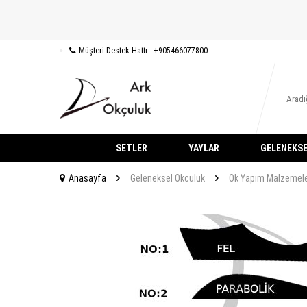
Müşteri Destek Hattı : +905466077800
SETLER
YAYLAR
GELENEKSE
Anasayfa
Geleneksel Okculuk
Ok Yapım Malzemele