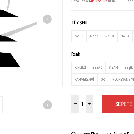
Daha Fazla
Ark Okçuluk
Ürünü
Daha
TÜY ŞEKLİ
No : 1
No : 2
No : 3
No : 4
Renk
KIRMIZI
BEYAZ
SİYAH
YEŞİL
KAHVERENGİ
GRİ
FLORESANS YE
SEPETE 