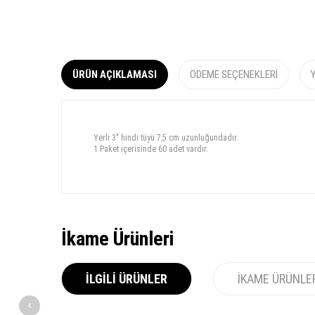
ÜRÜN AÇIKLAMASI
ÖDEME SEÇENEKLERI
Yerli 3" hindi tüyü 7,5 cm uzunluğundadır.
1 Paket içerisinde 60 adet vardır.
İkame Ürünleri
İLGILI ÜRÜNLER
İKAME ÜRÜNLE