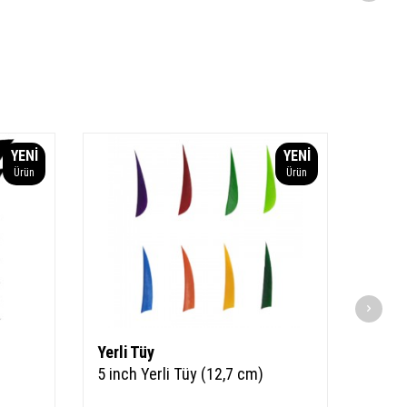
YENI
YENI
Ürün
Ürün
Yerli Tüy
Yerli
5 inch Yerli Tüy (12,7 cm)
Yerli