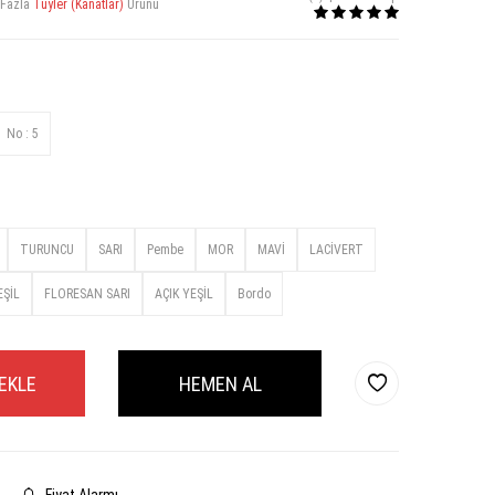
 Fazla
Tüyler (Kanatlar)
Ürünü
No : 5
TURUNCU
SARI
Pembe
MOR
MAVİ
LACİVERT
ŞİL
FLORESAN SARI
AÇIK YEŞİL
Bordo
EKLE
HEMEN AL