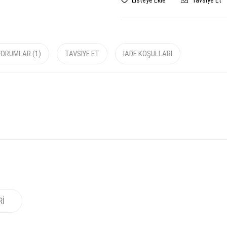
Listeye Ekle
Tavsiye Et
YORUMLAR (1)
TAVSIYE ET
İADE KOŞULLARI
RI