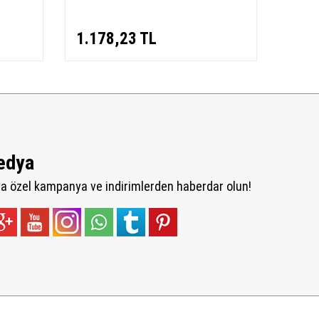
1.178,23
TL
924
edya
 özel kampanya ve indirimlerden haberdar olun!