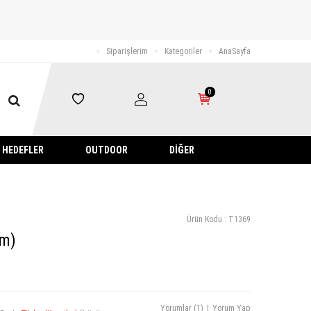
Siparişlerim
Kategoriler
AnaSayfa
0
HEDEFLER
OUTDOOR
DIĞER
Ürün Kodu :
T1369
cm)
Yorumlar (1)
|
Yorum Yap