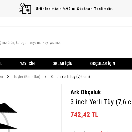
Ürünlerimizin %90 nı Stoktan Teslimdir.
L
YAY İÇIN
OKLAR İÇIN
OKÇULAR İÇIN
ri
Tüyler (Kanatlar)
3 inch Yerli Tüy (7,6 cm)
Ark Okçuluk
3 inch Yerli Tüy (7,6 
742,42
TL