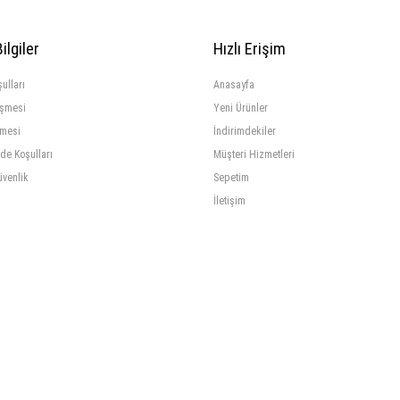
ilgiler
Hızlı Erişim
ulları
Anasayfa
eşmesi
Yeni Ürünler
şmesi
İndirimdekiler
ade Koşulları
Müşteri Hizmetleri
üvenlik
Sepetim
İletişim