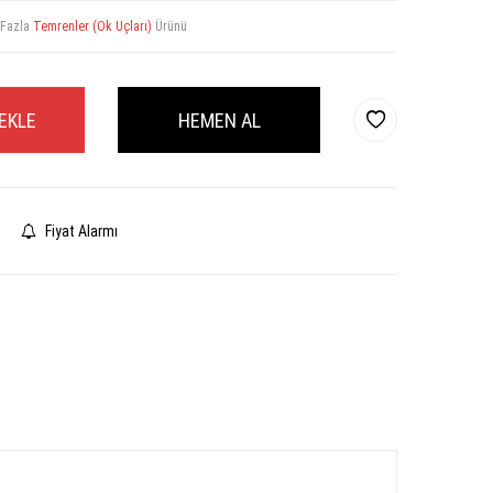
 Fazla
Temrenler (Ok Uçları)
Ürünü
EKLE
HEMEN AL
Fiyat Alarmı