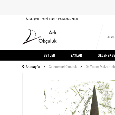
Müşteri Destek Hattı : +905466077800
SETLER
YAYLAR
GELENEKSE
Anasayfa
Geleneksel Okculuk
Ok Yapım Malzemele