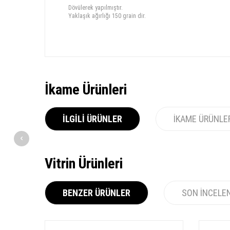
Dövülerek yapılmıştır.
Yaklaşık ağırlığı 150 grain dir.
İkame Ürünleri
İLGILI ÜRÜNLER
İKAME ÜRÜNLE
Vitrin Ürünleri
BENZER ÜRÜNLER
SON İNCELE