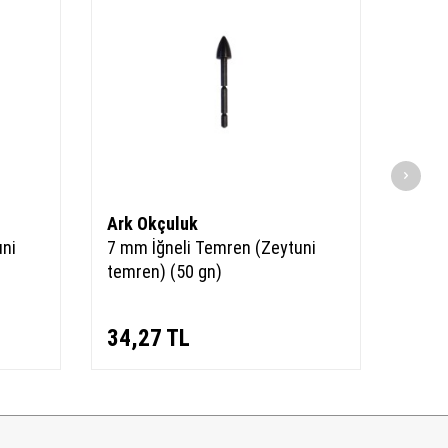
Ark Okçuluk
Ark 
uni
7 mm İğneli Temren (Zeytuni
7 mm 
temren) (50 gn)
temre
34,27
TL
34,