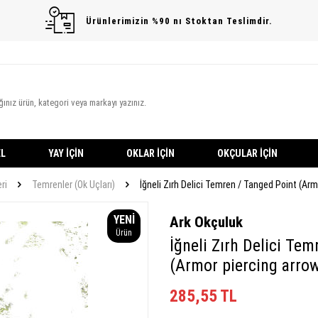
Ürünlerimizin %90 nı Stoktan Teslimdir.
L
YAY İÇIN
OKLAR İÇIN
OKÇULAR İÇIN
ri
Temrenler (Ok Uçları)
İğneli Zırh Delici Temren / Tanged Point (Ar
YENI
Ark Okçuluk
Ürün
İğneli Zırh Delici Te
(Armor piercing arro
285,55
TL