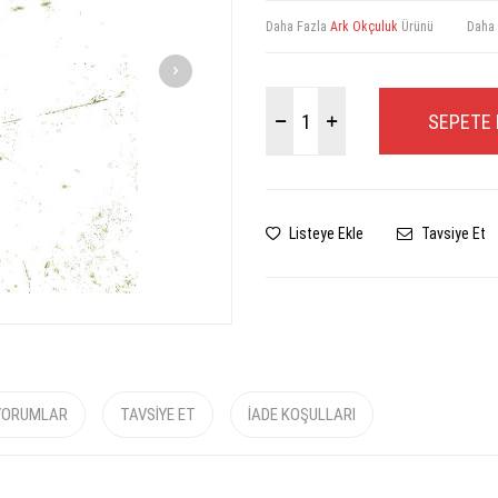
Daha Fazla
Ark Okçuluk
Ürünü
Daha
SEPETE 
Listeye Ekle
Tavsiye Et
YORUMLAR
TAVSIYE ET
İADE KOŞULLARI