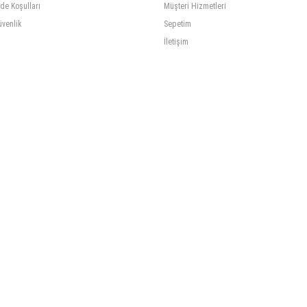
ade Koşulları
Müşteri Hizmetleri
üvenlik
Sepetim
İletişim