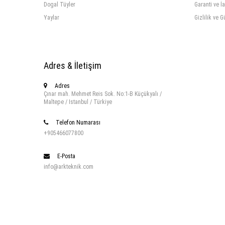
Dogal Tüyler
Garanti ve İ
Yaylar
Gizlilik ve G
Adres & İletişim
Adres
Çınar mah. Mehmet Reis Sok. No:1-B Küçükyalı /
Maltepe / Istanbul / Türkiye
Telefon Numarası
+905466077800
E-Posta
info@arkteknik.com