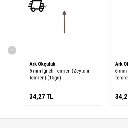
YENI
\n
Ürün
Ark Okçuluk
Ark O
u
5 mm İğneli Temren (Zeytuni
6 mm 
temren) (15gn)
temre
34,27
TL
34,2