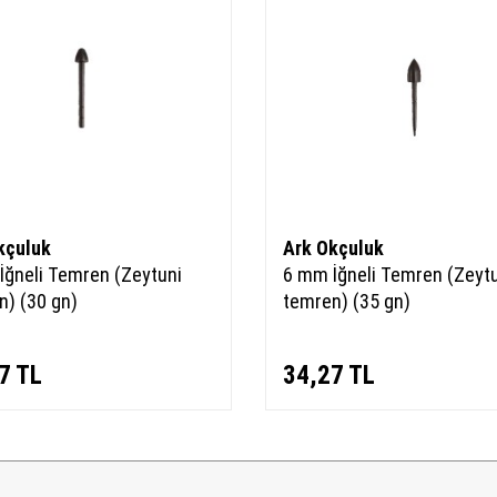
kçuluk
Ark Okçuluk
İğneli Temren (Zeytuni
6 mm İğneli Temren (Zeyt
n) (30 gn)
temren) (35 gn)
7
TL
34,27
TL