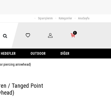
Siparişlerim
Kategoriler
AnaSayfa
0
HEDEFLER
OUTDOOR
DIĞER
mor piercing arrowhead)
mren / Tanged Point
whead)