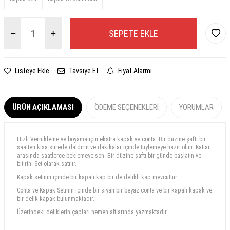
SEPETE EKLE
Listeye Ekle
Tavsiye Et
Fiyat Alarmı
ÜRÜN AÇIKLAMASI
ÖDEME SEÇENEKLERI
YORUMLAR
Hızlı Vernikleme ve boyama için ekstra kapak ve conta. Bir düzine şaftı bir
saatten kısa sürede daldırın ve dakikalar içinde tüylemeye hazır olun. Katlar
arasında saatlerce beklemeye son. Bir düzine şaftı bir günde başlatın ve
bitirin. Set olarak satılır.
Kapak setinin içinde bir kapalı kap bir de delikli kap mevcuttur.
Conta ve Kapak Setinin içinde bir siyah bir beyaz conta ve bir kapalı kapak ve
bir delik kapak bulunmaktadır.
Üzerindeki deliklerin çapları hemen altlarında yazmaktadır.