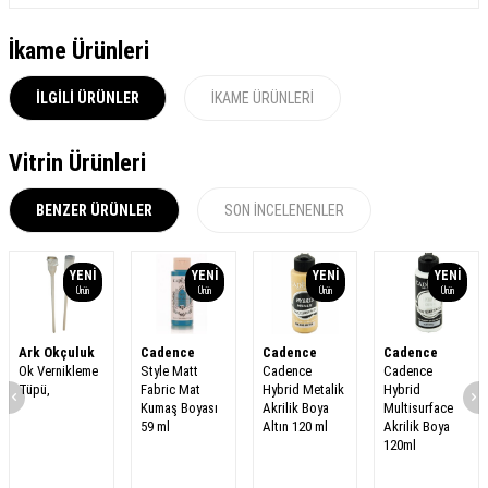
İkame Ürünleri
İLGILI ÜRÜNLER
İKAME ÜRÜNLERI
Vitrin Ürünleri
BENZER ÜRÜNLER
SON İNCELENENLER
YENI
YENI
YENI
YENI
Ürün
Ürün
Ürün
Ürün
Ark Okçuluk
Cadence
Cadence
Cadence
Ok Vernikleme
Style Matt
Cadence
Cadence
Tüpü,
Fabric Mat
Hybrid Metalik
Hybrid
Kumaş Boyası
Akrilik Boya
Multisurface
59 ml
Altın 120 ml
Akrilik Boya
120ml