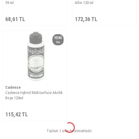
59 ml
Altın 120 ml
68,61
TL
172,36
TL
YENI
Ürün
Cadence
Cadence Hybrid Multisurface Akrilik
Boya 120ml
115,42
TL
Toplam
3
ürün bulunmaktadır.