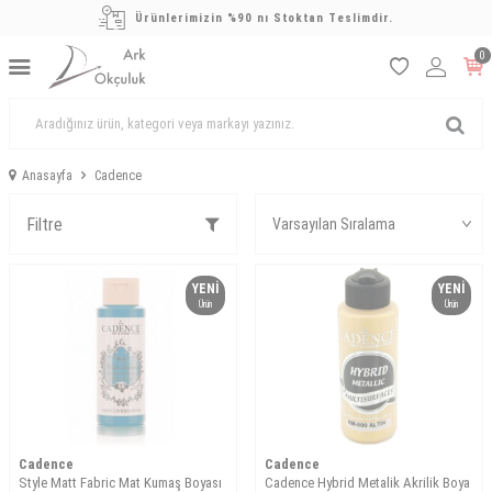
Ürünlerimizin %90 nı Stoktan Teslimdir.
0
Anasayfa
Cadence
Filtre
YENI
YENI
Ürün
Ürün
Cadence
Cadence
Style Matt Fabric Mat Kumaş Boyası
Cadence Hybrid Metalik Akrilik Boya