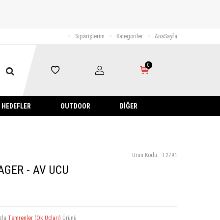
Siparişlerim
Kategoriler
AnaSayfa
0
HEDEFLER
OUTDOOR
DIĞER
Ürün Kodu :
T2791
GER - AV UCU
zla
Temrenler (Ok Uçları)
Ürünü