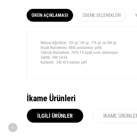
ÜRÜN AÇIKLAMASI
ÖDEME SEÇENEKLERI
Mevcut Ağırlıklar: 125 gr, 145 gr., 175 gr. ve 200 gr.
Bıçak Malzemesi: 440C paslanmaz çelik
Yüksük Malzemesi: 7076 T6 Uçak sınıfı alüminyum
Sertlik: HRC 54-56
Kullanım: .245 ID'li karbon şaft
İkame Ürünleri
İLGILI ÜRÜNLER
İKAME ÜRÜNLE