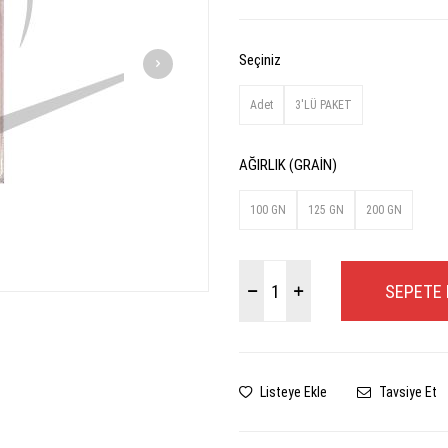
Seçiniz
Adet
3'LÜ PAKET
AĞIRLIK (GRAİN)
100 GN
125 GN
200 GN
SEPETE 
Listeye Ekle
Tavsiye Et