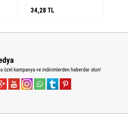
34,28
TL
34,
edya
 özel kampanya ve indirimlerden haberdar olun!