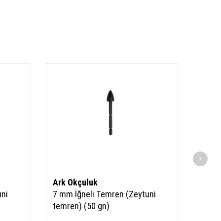
Ark Okçuluk
Ark 
uni
7 mm İğneli Temren (Zeytuni
7 mm 
temren) (50 gn)
temre