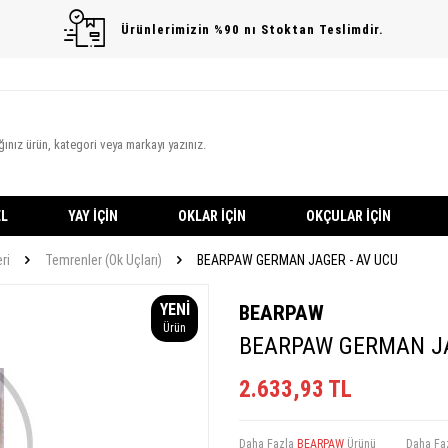
Ürünlerimizin %90 nı Stoktan Teslimdir.
L
YAY İÇIN
OKLAR İÇIN
OKÇULAR İÇIN
ri
Temrenler (Ok Uçları)
BEARPAW GERMAN JAGER - AV UCU
YENI
BEARPAW
Ürün
BEARPAW GERMAN JA
2.633,93
TL
Daha Fazla
BEARPAW
Ürünü
Daha Fa