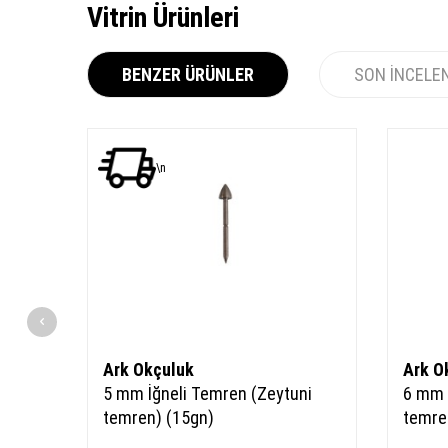
Vitrin Ürünleri
BENZER ÜRÜNLER
SON İNCELE
YENI
\n
Ürün
Ark Okçuluk
Ark O
u
5 mm İğneli Temren (Zeytuni
6 mm 
temren) (15gn)
temre