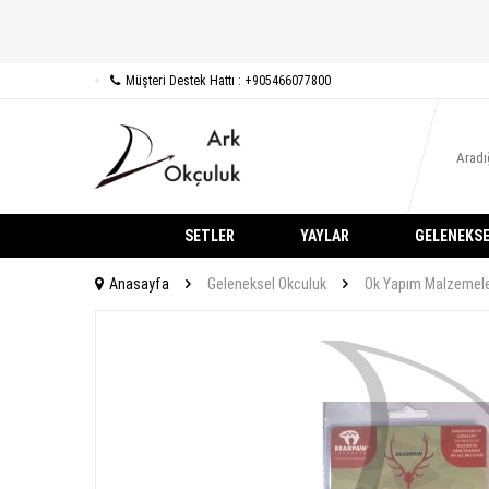
Müşteri Destek Hattı : +905466077800
SETLER
YAYLAR
GELENEKSE
Anasayfa
Geleneksel Okculuk
Ok Yapım Malzemele