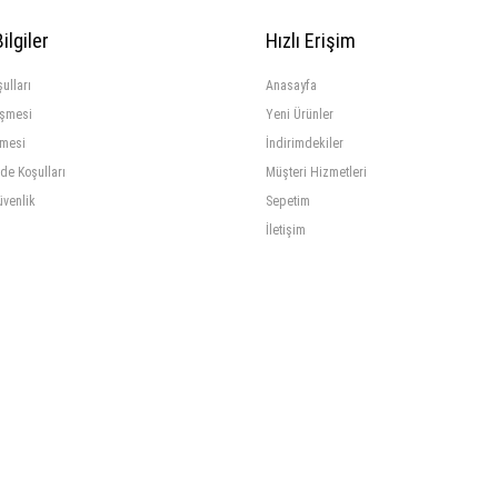
ilgiler
Hızlı Erişim
ulları
Anasayfa
eşmesi
Yeni Ürünler
şmesi
İndirimdekiler
ade Koşulları
Müşteri Hizmetleri
üvenlik
Sepetim
İletişim