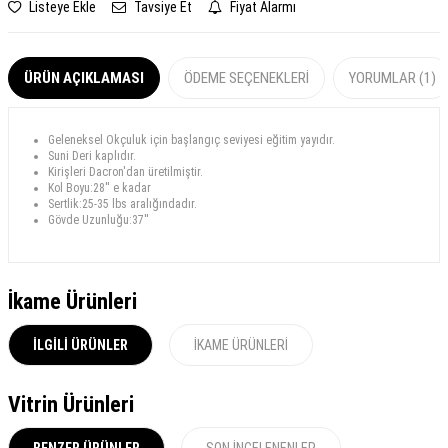
Listeye Ekle
Tavsiye Et
Fiyat Alarmı
ÜRÜN AÇIKLAMASI
ÖDEME SEÇENEKLERI
YORUMLAR (1)
Geleneksel Okçuluk için başlangıç seviyesi eğitim yayıdır.
Suni Deri kaplıdır.
Kirişleri Dacron'dan üretilmiştir.
Kol Boyu:28'' e kadar
Sertlik:25-35 lbs aralığındadır.
Gövde Uzunluğu:37''
İkame Ürünleri
İLGILI ÜRÜNLER
İKAME ÜRÜNLERI
Vitrin Ürünleri