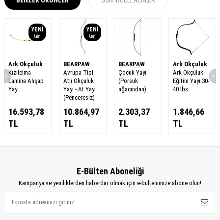
BENZER ÜRÜNLER
SON İNCELENENLER
YENI
YENI
Ürün
Ürün
Ark Okçuluk
BEARPAW
BEARPAW
Ark Okçuluk
Kızılelma
Avrupa Tipi
Çocuk Yayı
Ark Okçuluk
Lamine Ahşap
Atlı Okçuluk
(Porsuk
Eğitim Yayı 30-
Yay
Yayı - At Yayı
ağacından)
40 lbs
(Penceresiz)
16.593,78
10.864,97
2.303,37
1.846,66
TL
TL
TL
TL
E-Bülten Aboneliği
Kampanya ve yeniliklerden haberdar olmak için e-bültenimize abone olun!