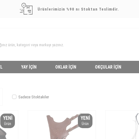
Ürünlerimizin %90 nı Stoktan Teslimdir.
L
YAY İÇIN
OKLAR İÇIN
OKÇULAR İÇIN
Sadece Stoktakiler
YENI
YENI
Ürün
Ürün