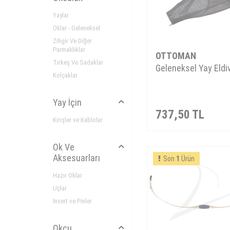
Yaylar
Oklar - Geleneksel
Zihgir Ve Diğer
Parmaklıklar
OTTOMAN
Tirkeş Ve Sadaklar
Geleneksel Yay Eldi
Kolçaklar
Yay İçin
737,50
TL
Kirişler ve Kablolar
Ok Ve
Aksesuarları
Son
1
Ürün
Hazır Oklar
Uçlar
Insert ve Pinler
Okçu