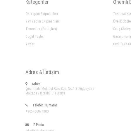
Kategoriler
Önemli B
Ok Yapım Ekipmanları
Teslimat Koş
Yay Yapım Ekipmanları
Üyelik Sözl
Temrenler (Ok Uçları)
Satış Sözle
Dogal Tüyler
Garanti ve İ
Yaylar
Gizlilik ve G
Adres & İletişim
Adres
Çınar mah. Mehmet Reis Sok. No:1-B Küçükyalı /
Maltepe / Istanbul / Türkiye
Telefon Numarası
+905466077800
E-Posta
info@arkteknik.com