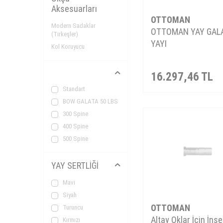
Aksesuarları
OTTOMAN
Modern Sadaklar
OTTOMAN YAY GAL
(Tirkeşler)
YAYI
Kol Koruyucu
16.297,46
TL
Standart
BOW GALATA 50 LBS
300 Spine
400 Spine
500 Spine
YAY SERTLİĞİ
Mavi
Siyah
OTTOMAN
Turuncu
Altay Oklar İçin İnse
Kırmızı