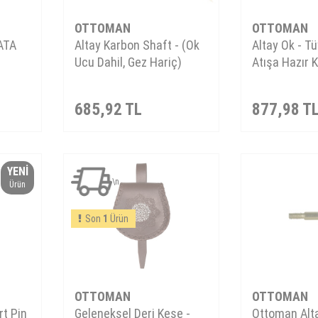
OTTOMAN
OTTOMAN
ATA
Altay Karbon Shaft - (Ok
Altay Ok - T
Ucu Dahil, Gez Hariç)
Atışa Hazır 
685,92
TL
877,98
T
YENI
\n
Ürün
Son
1
Ürün
OTTOMAN
OTTOMAN
rt Pin
Geleneksel Deri Kese -
Ottoman Alta