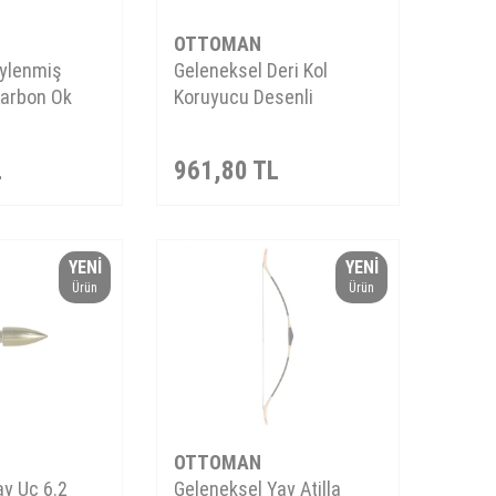
OTTOMAN
üylenmiş
Geleneksel Deri Kol
Karbon Ok
Koruyucu Desenli
L
961,80
TL
YENI
YENI
Ürün
Ürün
OTTOMAN
y Uç 6.2
Geleneksel Yay Atilla