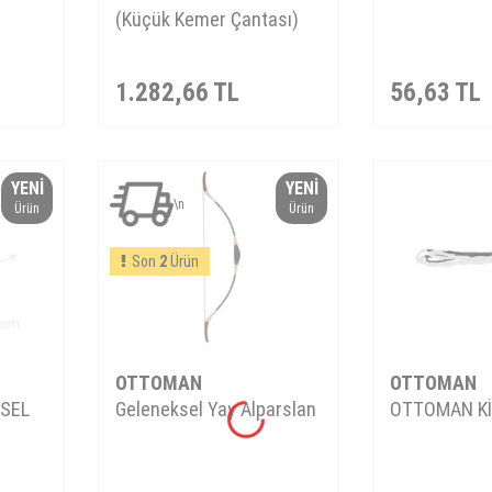
(Küçük Kemer Çantası)
1.282,66
TL
56,63
TL
YENI
YENI
\n
Ürün
Ürün
Son
2
Ürün
OTTOMAN
OTTOMAN
SEL
Geleneksel Yay Alparslan
OTTOMAN Kİ