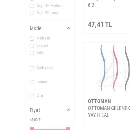
6.2
Sağ - RH Medium
Sağ - RH Large
47,41
TL
Model
Melikşah
Beyazıd
Atilla
Stoktakiler
İndirimli
Yeni
OTTOMAN
OTTOMAN GELENEK
Fiyat
YAY HİLAL
47,00 TL