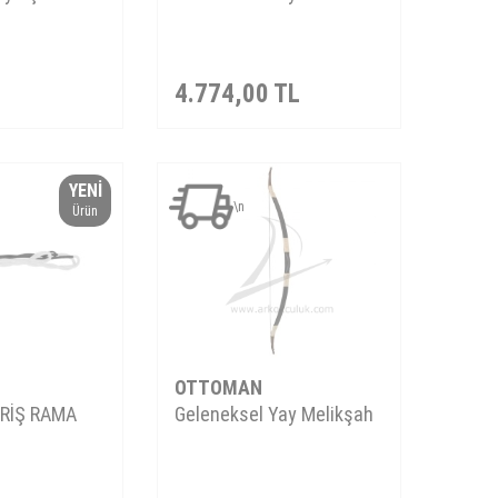
4.774,00
TL
YENI
\n
Ürün
OTTOMAN
RİŞ RAMA
Geleneksel Yay Melikşah