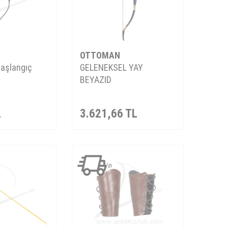
OTTOMAN
Başlangıç
GELENEKSEL YAY
BEYAZID
L
3.621,66
TL
\n