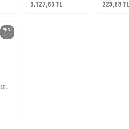
3.127,80
TL
223,88
T
YENI
Ürün
SEL