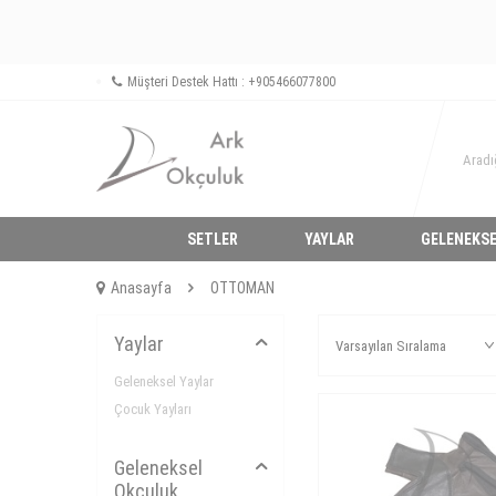
Müşteri Destek Hattı : +905466077800
SETLER
YAYLAR
GELENEKSE
Anasayfa
OTTOMAN
Yaylar
Geleneksel Yaylar
Çocuk Yayları
Geleneksel
Okculuk