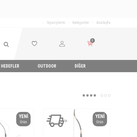
Siparişlerim
Kategoriler
AnaSayfa
0
HEDEFLER
OUTDOOR
DIĞER
YENI
YENI
\n
Ürün
Ürün