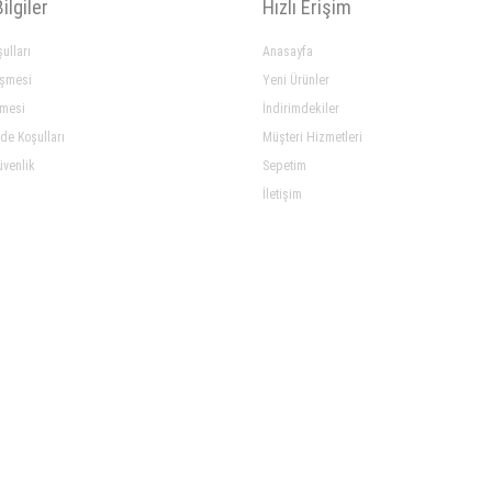
ilgiler
Hızlı Erişim
ulları
Anasayfa
eşmesi
Yeni Ürünler
şmesi
İndirimdekiler
ade Koşulları
Müşteri Hizmetleri
üvenlik
Sepetim
İletişim