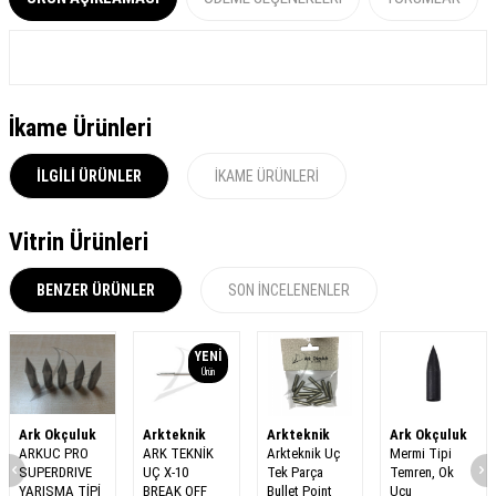
İkame Ürünleri
İLGILI ÜRÜNLER
İKAME ÜRÜNLERI
Vitrin Ürünleri
BENZER ÜRÜNLER
SON İNCELENENLER
YENI
Ürün
Ark Okçuluk
Arkteknik
Arkteknik
Ark Okçuluk
ARKUC PRO
ARK TEKNİK
Arkteknik Uç
Mermi Tipi
SUPERDRIVE
UÇ X-10
Tek Parça
Temren, Ok
YARIŞMA TİPİ
BREAK OFF
Bullet Point
Ucu