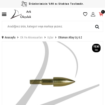
Ürünlerimizin %90 nı Stoktan Teslimdir.
0
Anasayfa
Ok Ve Aksesuarları
Uçlar
Ottoman Altay Uç 6.2
YENI
Ürün