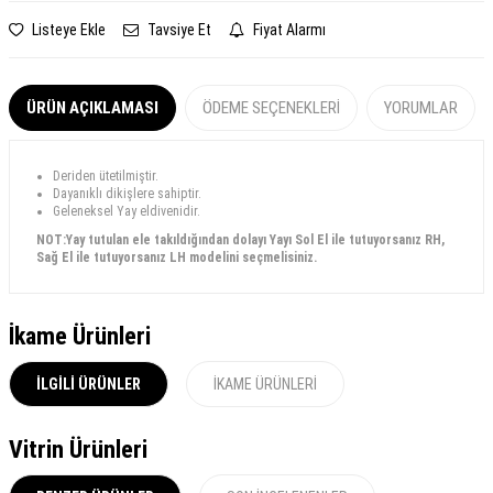
Listeye Ekle
Tavsiye Et
Fiyat Alarmı
ÜRÜN AÇIKLAMASI
ÖDEME SEÇENEKLERI
YORUMLAR
Deriden ütetilmiştir.
Dayanıklı dikişlere sahiptir.
Geleneksel Yay eldivenidir.
NOT:Yay tutulan ele takıldığından dolayı Yayı Sol El ile tutuyorsanız RH,
Sağ El ile tutuyorsanız LH modelini seçmelisiniz.
İkame Ürünleri
İLGILI ÜRÜNLER
İKAME ÜRÜNLERI
Vitrin Ürünleri