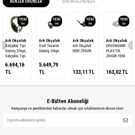
BENZER ÜRÜNLER
SON İNCELENENLER
YENI
YENI
YENI
YENI
Ürün
Ürün
Ürün
Ürün
Ark Okçuluk
Ark Okçuluk
Ark Okçuluk
Ark Okçuluk
Selçuklu Tipi
Özel Tasarım
Ark Okçuluk
ERGONOMİK
Gümüş Zihgir,
Gümüş Zihgir
DERİ ZİHGİR
PLASTİK
Selçuklu Tipi
ZİHGİR YENİ
6.694,16
5.649,79
TL
TL
133,11
TL
163,02
TL
E-Bülten Aboneliği
Kampanya ve yeniliklerden haberdar olmak için e-bültenimize abone olun!