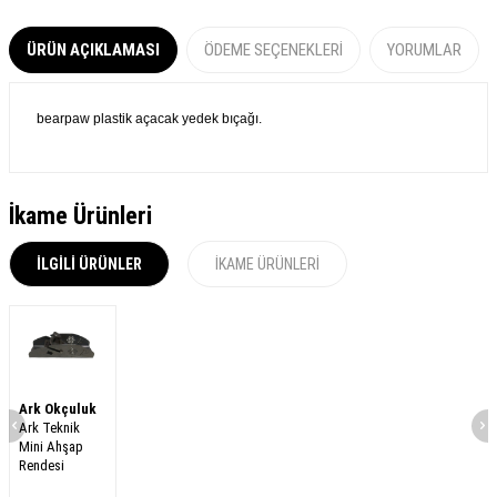
ÜRÜN AÇIKLAMASI
ÖDEME SEÇENEKLERI
YORUMLAR
bearpaw plastik açacak yedek bıçağı.
İkame Ürünleri
İLGILI ÜRÜNLER
İKAME ÜRÜNLERI
Ark Okçuluk
Ark Teknik
Mini Ahşap
Rendesi