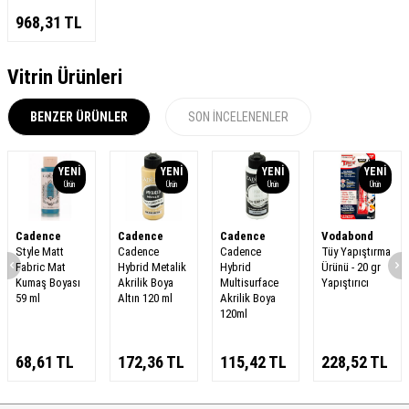
968,31
TL
Vitrin Ürünleri
BENZER ÜRÜNLER
SON İNCELENENLER
YENI
YENI
YENI
YENI
Ürün
Ürün
Ürün
Ürün
Cadence
Cadence
Cadence
Vodabond
Style Matt
Cadence
Cadence
Tüy Yapıştırma
Fabric Mat
Hybrid Metalik
Hybrid
Ürünü - 20 gr
Kumaş Boyası
Akrilik Boya
Multisurface
Yapıştırıcı
59 ml
Altın 120 ml
Akrilik Boya
120ml
68,61
TL
172,36
TL
115,42
TL
228,52
TL