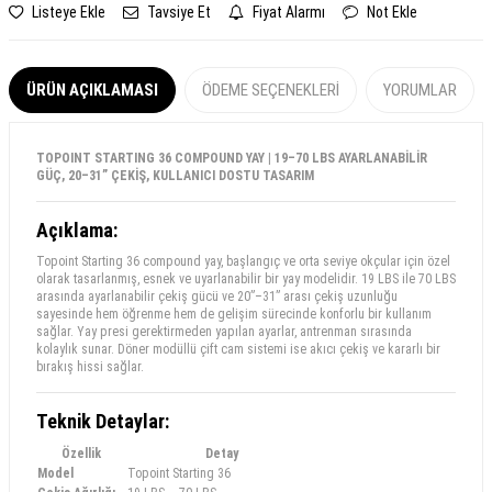
Listeye Ekle
Tavsiye Et
Fiyat Alarmı
Not Ekle
ÜRÜN AÇIKLAMASI
ÖDEME SEÇENEKLERI
YORUMLAR
TOPOINT STARTING 36 COMPOUND YAY | 19–70 LBS AYARLANABİLİR
GÜÇ, 20–31” ÇEKİŞ, KULLANICI DOSTU TASARIM
Açıklama:
Topoint Starting 36 compound yay, başlangıç ve orta seviye okçular için özel
olarak tasarlanmış, esnek ve uyarlanabilir bir yay modelidir. 19 LBS ile 70 LBS
arasında ayarlanabilir çekiş gücü ve 20”–31” arası çekiş uzunluğu
sayesinde hem öğrenme hem de gelişim sürecinde konforlu bir kullanım
sağlar. Yay presi gerektirmeden yapılan ayarlar, antrenman sırasında
kolaylık sunar. Döner modüllü çift cam sistemi ise akıcı çekiş ve kararlı bir
bırakış hissi sağlar.
Teknik Detaylar:
Özellik
Detay
Model
Topoint Starting 36