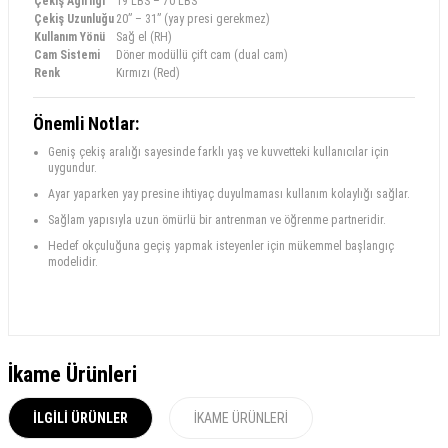
Çekiş Ağırlığı
19 LBS – 70 LBS
Çekiş Uzunluğu
20” – 31” (yay presi gerekmez)
Kullanım Yönü
Sağ el (RH)
Cam Sistemi
Döner modüllü çift cam (dual cam)
Renk
Kırmızı (Red)
Önemli Notlar:
Geniş çekiş aralığı sayesinde farklı yaş ve kuvvetteki kullanıcılar için
uygundur.
Ayar yaparken yay presine ihtiyaç duyulmaması kullanım kolaylığı sağlar.
Sağlam yapısıyla uzun ömürlü bir antrenman ve öğrenme partneridir.
Hedef okçuluğuna geçiş yapmak isteyenler için mükemmel başlangıç
modelidir.
İkame Ürünleri
İLGILI ÜRÜNLER
İKAME ÜRÜNLERI