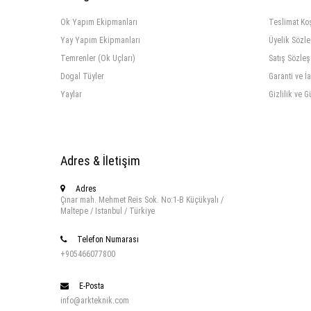
Ok Yapım Ekipmanları
Teslimat Koş
Yay Yapım Ekipmanları
Üyelik Sözl
Temrenler (Ok Uçları)
Satış Sözle
Dogal Tüyler
Garanti ve İ
Yaylar
Gizlilik ve G
Adres & İletişim
Adres
Çınar mah. Mehmet Reis Sok. No:1-B Küçükyalı /
Maltepe / Istanbul / Türkiye
Telefon Numarası
+905466077800
E-Posta
info@arkteknik.com