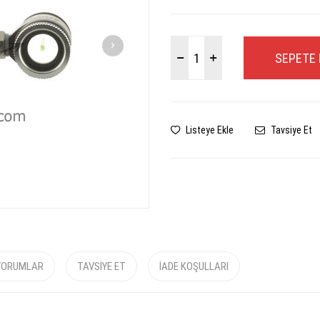
SEPETE 
Listeye Ekle
Tavsiye Et
YORUMLAR
TAVSIYE ET
İADE KOŞULLARI