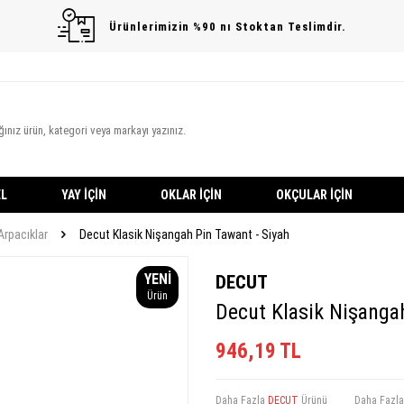
Ürünlerimizin %90 nı Stoktan Teslimdir.
L
YAY İÇIN
OKLAR İÇIN
OKÇULAR İÇIN
Arpacıklar
Decut Klasik Nişangah Pin Tawant - Siyah
YENI
DECUT
Ürün
Decut Klasik Nişanga
946,19
TL
Daha Fazla
DECUT
Ürünü
Daha Fazl