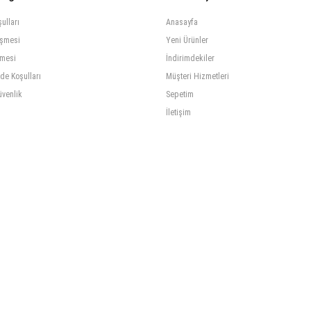
ulları
Anasayfa
eşmesi
Yeni Ürünler
şmesi
İndirimdekiler
ade Koşulları
Müşteri Hizmetleri
üvenlik
Sepetim
İletişim