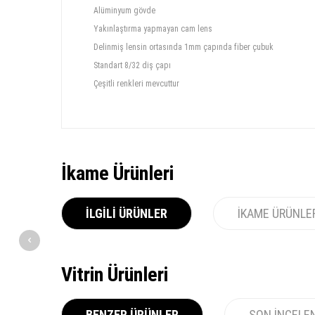
Alüminyum gövde
Yakınlaştırma yapmayan cam lens
Delinmiş lensin ortasında 1mm çapında fiber çubuk
Standart 8/32 diş çapı
Çeşitli renkleri mevcuttur
İkame Ürünleri
İLGILI ÜRÜNLER
İKAME ÜRÜNLE
Vitrin Ürünleri
BENZER ÜRÜNLER
SON İNCELE