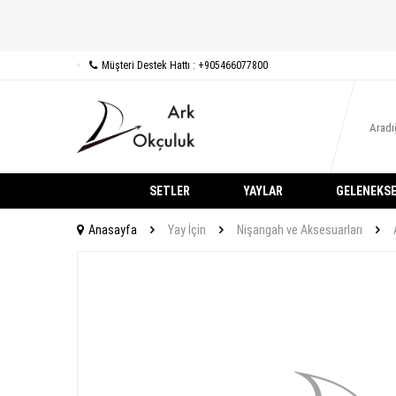
Müşteri Destek Hattı : +905466077800
SETLER
YAYLAR
GELENEKSE
Anasayfa
Yay İçin
Nişangah ve Aksesuarları