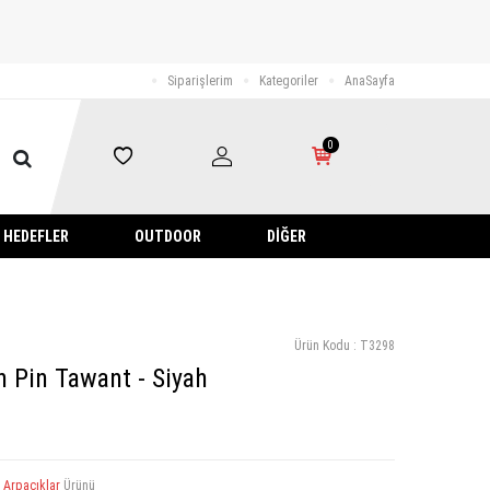
Siparişlerim
Kategoriler
AnaSayfa
0
HEDEFLER
OUTDOOR
DIĞER
Ürün Kodu :
T3298
h Pin Tawant - Siyah
a
Arpacıklar
Ürünü