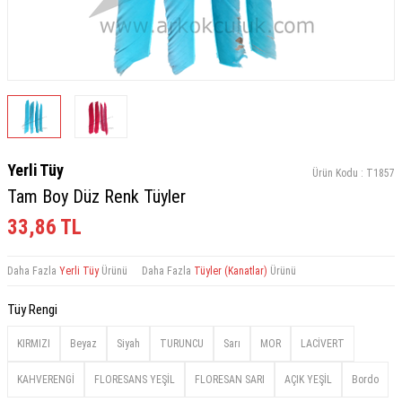
Yerli Tüy
Ürün Kodu :
T1857
Tam Boy Düz Renk Tüyler
33,86
TL
Daha Fazla
Yerli Tüy
Ürünü
Daha Fazla
Tüyler (Kanatlar)
Ürünü
Tüy Rengi
KIRMIZI
Beyaz
Siyah
TURUNCU
Sarı
MOR
LACİVERT
KAHVERENGİ
FLORESANS YEŞİL
FLORESAN SARI
AÇIK YEŞİL
Bordo