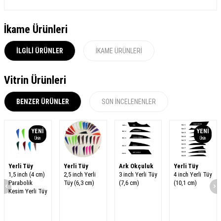
İkame Ürünleri
İLGILI ÜRÜNLER
İKAME ÜRÜNLERI
Vitrin Ürünleri
BENZER ÜRÜNLER
SON İNCELENENLER
YENI
YENI
Ürün
Ürün
Yerli Tüy
Yerli Tüy
Ark Okçuluk
Yerli Tüy
1,5 inch (4 cm)
2,5 inch Yerli
3 inch Yerli Tüy
4 inch Yerli Tüy
Parabolik
Tüy (6,3 cm)
(7,6 cm)
(10,1 cm)
Kesim Yerli Tüy