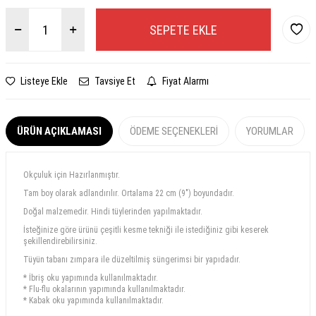
SEPETE EKLE
Listeye Ekle
Tavsiye Et
Fiyat Alarmı
ÜRÜN AÇIKLAMASI
ÖDEME SEÇENEKLERI
YORUMLAR
Okçuluk için Hazırlanmıştır.
Tam boy olarak adlandırılır. Ortalama 22 cm (9") boyundadır.
Doğal malzemedir. Hindi tüylerinden yapılmaktadır.
İsteğinize göre ürünü çeşitli kesme tekniği ile istediğiniz gibi keserek
şekillendirebilirsiniz.
Tüyün tabanı zımpara ile düzeltilmiş süngerimsi bir yapıdadır.
* İbriş oku yapımında kullanılmaktadır.
* Flu-flu okalarının yapımında kullanılmaktadır.
* Kabak oku yapımında kullanılmaktadır.