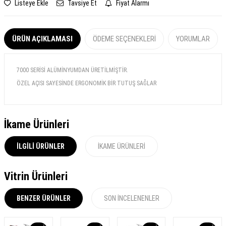
Listeye Ekle
Tavsiye Et
Fiyat Alarmı
ÜRÜN AÇIKLAMASI
ÖDEME SEÇENEKLERI
YORUMLAR
7000 SERİSİ ALÜMİNYUMDAN ÜRETİLMİŞTİR.
ÖZEL AÇISI SAYESİNDE ERGONOMİK BİR TUTUŞ SAĞLAR
İkame Ürünleri
İLGILI ÜRÜNLER
İKAME ÜRÜNLERI
Vitrin Ürünleri
BENZER ÜRÜNLER
SON İNCELENENLER