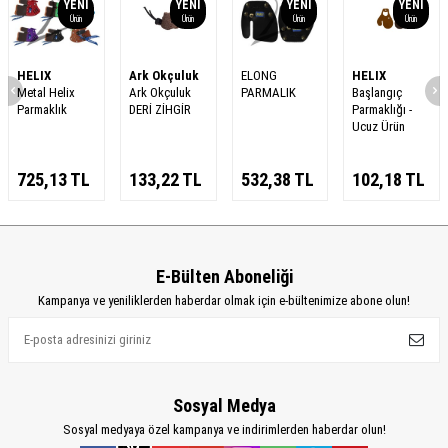
YENI
YENI
YENI
YENI
Ürün
Ürün
Ürün
Ürün
HELIX
Ark Okçuluk
ELONG
HELIX
Metal Helix
Ark Okçuluk
PARMALIK
Başlangıç
Parmaklık
DERİ ZİHGİR
Parmaklığı -
Ucuz Ürün
725,13
TL
133,22
TL
532,38
TL
102,18
TL
E-Bülten Aboneliği
Kampanya ve yeniliklerden haberdar olmak için e-bültenimize abone olun!
Sosyal Medya
Sosyal medyaya özel kampanya ve indirimlerden haberdar olun!