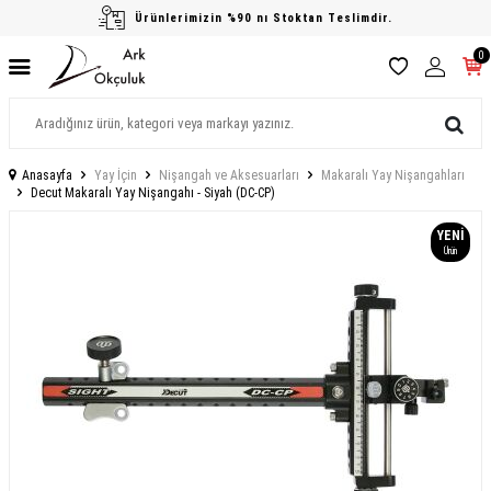
Ürünlerimizin %90 nı Stoktan Teslimdir.
0
Anasayfa
Yay İçin
Nişangah ve Aksesuarları
Makaralı Yay Nişangahları
Decut Makaralı Yay Nişangahı - Siyah (DC-CP)
YENI
Ürün