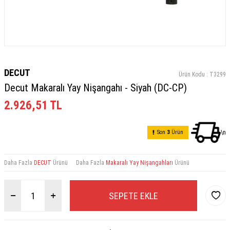
DECUT
Ürün Kodu :
T3299
Decut Makaralı Yay Nişangahı - Siyah (DC-CP)
2.926,51
TL
Son
3
Ürün
\n
Daha Fazla
DECUT
Ürünü
Daha Fazla
Makaralı Yay Nişangahları
Ürünü
SEPETE EKLE