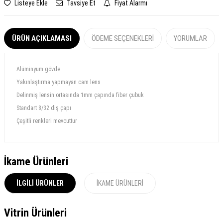
Listeye Ekle
Tavsiye Et
Fiyat Alarmı
ÜRÜN AÇIKLAMASI
ÖDEME SEÇENEKLERI
YORUMLAR
Alüminyum gövde
Yakınlaştırma yapmayan cam lens
Delinmiş lensin ortasında 1mm çapında fiber çubuk
Standart 8/32 diş çapı
Çeşitli renkleri mevcuttur
İkame Ürünleri
İLGILI ÜRÜNLER
İKAME ÜRÜNLERI
Vitrin Ürünleri