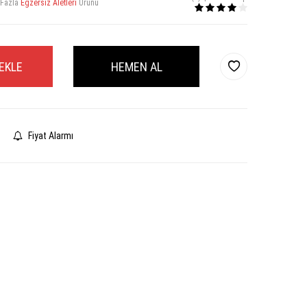
 Fazla
Egzersiz Aletleri
Ürünü
EKLE
HEMEN AL
Fiyat Alarmı