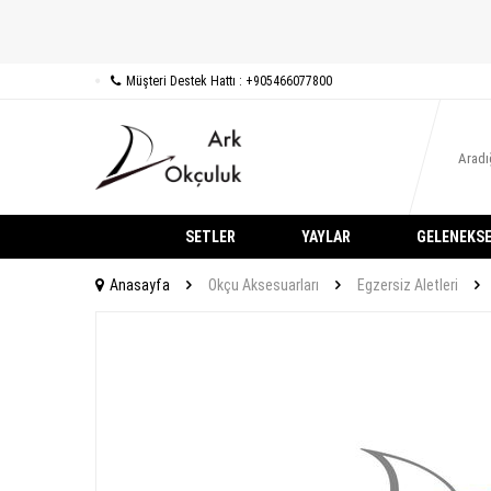
Müşteri Destek Hattı : +905466077800
SETLER
YAYLAR
GELENEKSE
Anasayfa
Okçu Aksesuarları
Egzersiz Aletleri