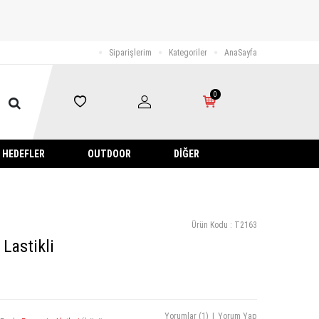
Siparişlerim
Kategoriler
AnaSayfa
0
HEDEFLER
OUTDOOR
DIĞER
Ürün Kodu :
T2163
Lastikli
Yorumlar (1)
|
Yorum Yap