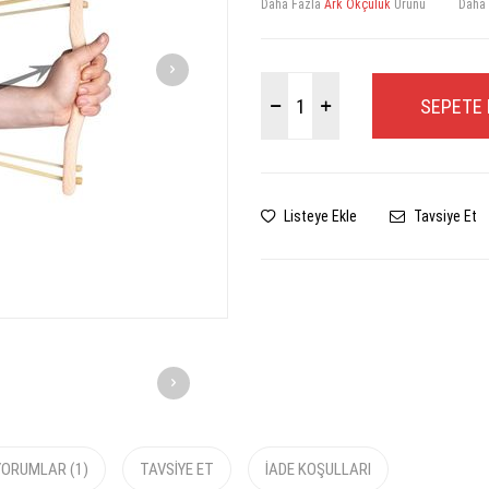
Daha Fazla
Ark Okçuluk
Ürünü
Daha
SEPETE 
Listeye Ekle
Tavsiye Et
YORUMLAR (1)
TAVSIYE ET
İADE KOŞULLARI