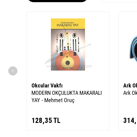
Okcular Vakfı
Ark O
MODERN OKÇULUKTA MAKARALI
Ark O
YAY - Mehmet Oruç
128,35
TL
314,