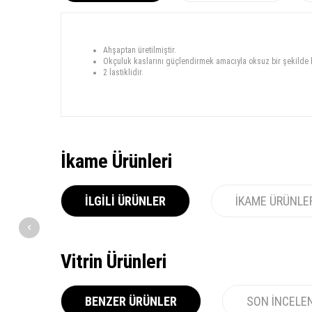
Ahşaptan üretilmiştir.
Okçuluk kaslarını güçlendirmek amacıyla oksuz bir şekilde b
2 lastiklidir.
İkame Ürünleri
İLGILI ÜRÜNLER
İKAME ÜRÜNLE
Vitrin Ürünleri
BENZER ÜRÜNLER
SON İNCELE