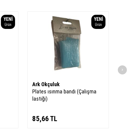
YENI
YENI
Ürün
Ürün
Ark Okçuluk
Ark 
Plates ısınma bandı (Çalışma
Esne
lastiği)
85,66
TL
130