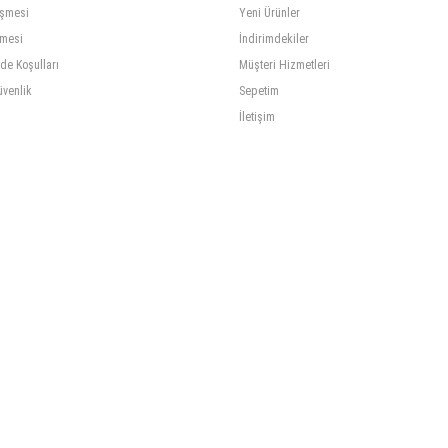
eşmesi
Yeni Ürünler
şmesi
İndirimdekiler
ade Koşulları
Müşteri Hizmetleri
üvenlik
Sepetim
İletişim