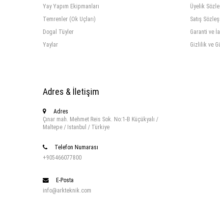
Yay Yapım Ekipmanları
Üyelik Sözl
Temrenler (Ok Uçları)
Satış Sözle
Dogal Tüyler
Garanti ve İ
Yaylar
Gizlilik ve G
Adres & İletişim
Adres
Çınar mah. Mehmet Reis Sok. No:1-B Küçükyalı /
Maltepe / Istanbul / Türkiye
Telefon Numarası
+905466077800
E-Posta
info@arkteknik.com