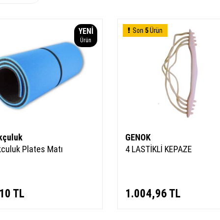
YENI
Son
5
Ürün
Ürün
kçuluk
GENOK
kculuk Plates Matı
4 LASTİKLİ KEPAZE
10
TL
1.004,96
TL