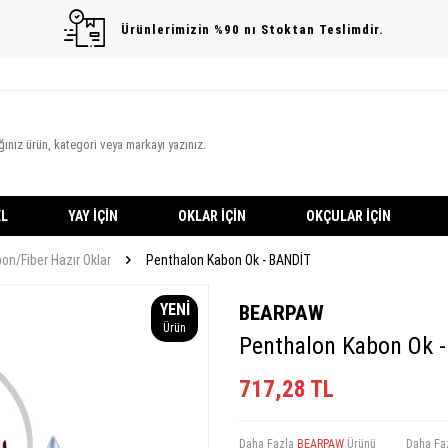
Ürünlerimizin %90 nı Stoktan Teslimdir.
L
YAY İÇIN
OKLAR İÇIN
OKÇULAR İÇIN
on/Fiber Hazır Oklar
Penthalon Kabon Ok - BANDİT
YENI
BEARPAW
Ürün
Penthalon Kabon Ok 
717,28
TL
Daha Fazla
BEARPAW
Ürünü
Daha Fa