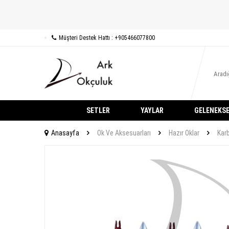
Müşteri Destek Hattı : +905466077800
SETLER
YAYLAR
GELENEKSE
Anasayfa
Ok Ve Aksesuarları
Hazır Oklar
Karb