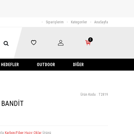
Siparişlerim
Kategoriler
AnaSayfa
0
HEDEFLER
OUTDOOR
DIĞER
Ürün Kodu :
T2819
- BANDİT
zla
Karbon/Fiber Hazır Oklar
Ürünü