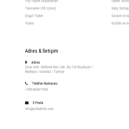
Yay Yapım Ekipmanları
Üyelik Sözl
Temrenler (Ok Uçları)
Satış Sözle
Dogal Tüyler
Garanti ve İ
Yaylar
Gizlilik ve G
Adres & İletişim
Adres
Çınar mah. Mehmet Reis Sok. No:1-B Küçükyalı /
Maltepe / Istanbul / Türkiye
Telefon Numarası
+905466077800
E-Posta
info@arkteknik.com