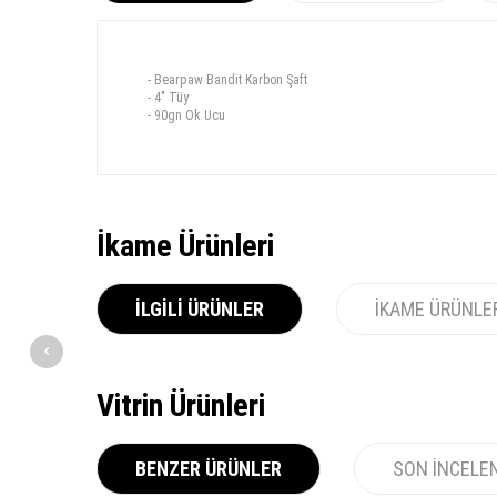
- Bearpaw Bandit Karbon Şaft
- 4" Tüy
- 90gn Ok Ucu
İkame Ürünleri
İLGILI ÜRÜNLER
İKAME ÜRÜNLE
Vitrin Ürünleri
BENZER ÜRÜNLER
SON İNCELE