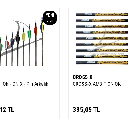
YENI
Ürün
CROSS-X
 Ok - ONIX - Pin Arkalıklı
CROSS-X AMBİTİON OK
12
TL
395,09
TL