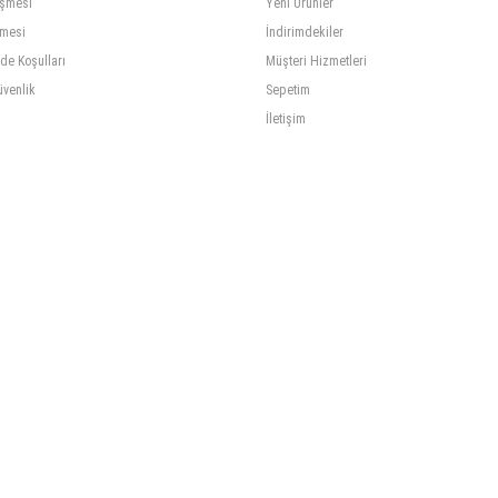
eşmesi
Yeni Ürünler
şmesi
İndirimdekiler
ade Koşulları
Müşteri Hizmetleri
üvenlik
Sepetim
İletişim