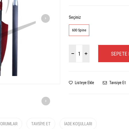
Seçiniz
600 Spine
SEPETE 
Listeye Ekle
Tavsiye Et
YORUMLAR
TAVSIYE ET
İADE KOŞULLARI