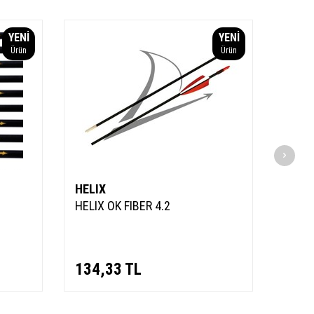
YENI
YENI
Ürün
Ürün
HELIX
OTT
HELIX OK FIBER 4.2
Altay
Dahil
134,33
TL
685