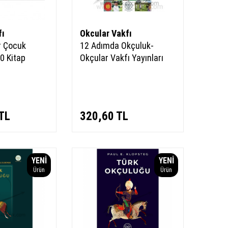
fı
Okcular Vakfı
r Çocuk
12 Adımda Okçuluk-
10 Kitap
Okçular Vakfı Yayınları
TL
320,60
TL
YENI
YENI
Ürün
Ürün