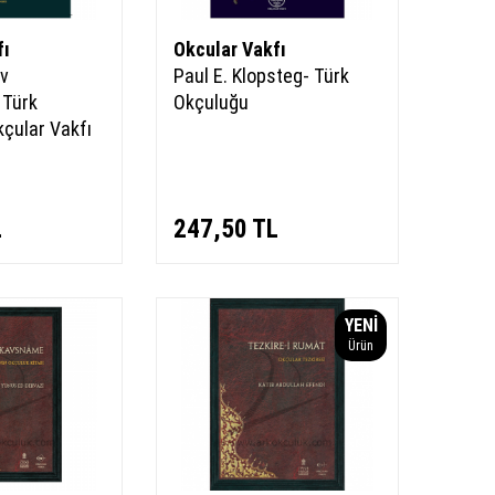
fı
Okcular Vakfı
iv
Paul E. Klopsteg- Türk
 Türk
Okçuluğu
çular Vakfı
L
247,50
TL
YENI
Ürün