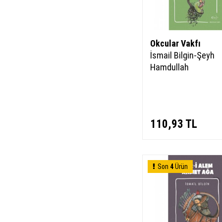
Okcular Vakfı
İsmail Bilgin-Şeyh
Hamdullah
110,93
TL
Son
4
Ürün