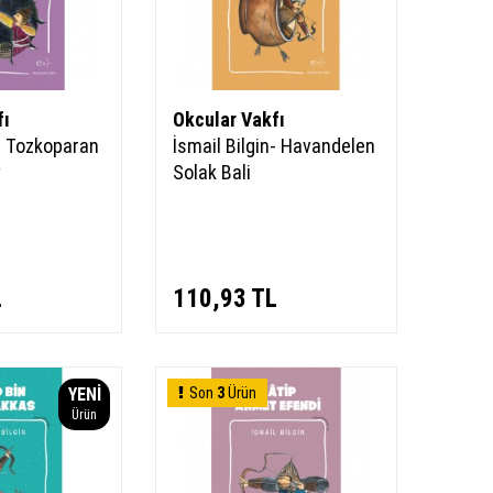
fı
Okcular Vakfı
n- Tozkoparan
İsmail Bilgin- Havandelen
y
Solak Bali
L
110,93
TL
YENI
Son
3
Ürün
Ürün