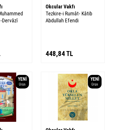
fı
Okcular Vakfı
 Muhammed
Tezkire-i Rumât- Kâtib
-Dervâzî
Abdullah Efendi
L
448,84
TL
YENI
YENI
Ürün
Ürün