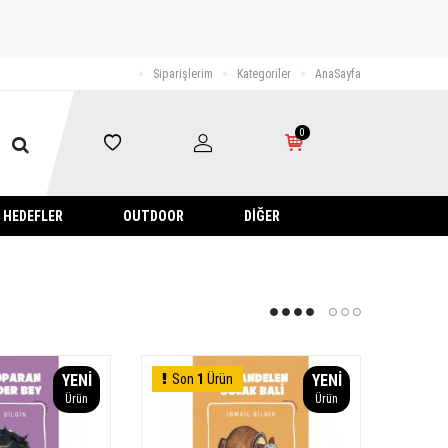
Siparişlerim
Kategoriler
AnaSayfa
0
HEDEFLER
OUTDOOR
DIĞER
YENI
Son
1
Ürün
YENI
Ürün
Ürün