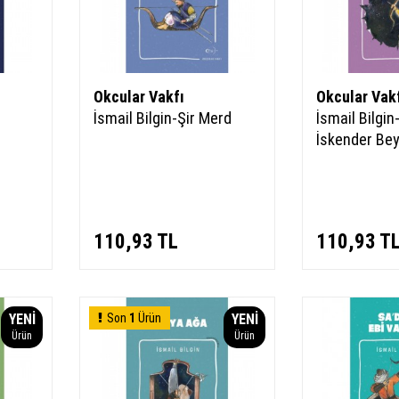
Okcular Vakfı
Okcular Vak
İsmail Bilgin-Şir Merd
İsmail Bilgi
İskender Be
110,93
TL
110,93
T
YENI
Son
1
Ürün
YENI
Ürün
Ürün