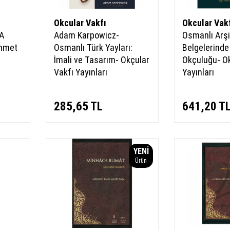
Okcular Vakfı
Okcular Vak
A
Adam Karpowicz-
Osmanlı Arş
hmet
Osmanlı Türk Yayları:
Belgelerinde
İmali ve Tasarım- Okçular
Okçuluğu- Ok
Vakfı Yayınları
Yayınları
285,65
TL
641,20
T
YENI
Ürün