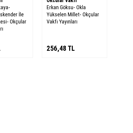
fı
Okcular Vakfı
kaya-
Erkan Göksu- Okla
skender İle
Yükselen Millet- Okçular
esi- Okçular
Vakfı Yayınları
rı
L
256,48
TL