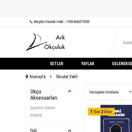
Müşteri Destek Hattı : +905466077800
SETLER
YAYLAR
GELENEKSE
Anasayfa
Okcular Vakfı
Okçu
Aksesuarları
Egzersiz Aletleri
Son
2
Ürün
Kitaplık
Dili