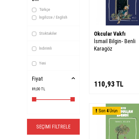
Türkçe
İngilizce / English
Okcular Vakfı
Stoktakiler
İsmail Bilgin- Benli
Karagöz
İndirimli
Yeni
Fiyat
110,93
TL
89,00 TL
Son
4
Ürün
SEÇIMI FILTRELE