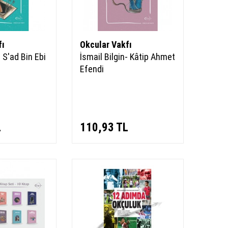
fı
Okcular Vakfı
- S'ad Bin Ebi
İsmail Bilgin- Kâtip Ahmet
Efendi
L
110,93
TL