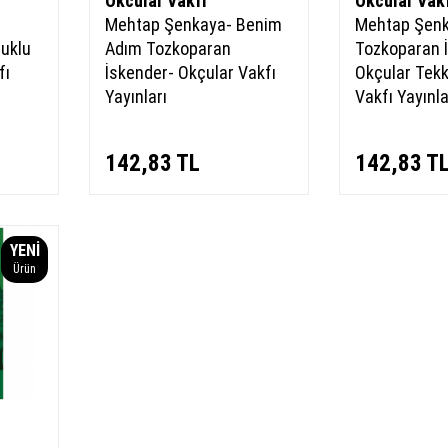
Okcular Vakfı
Okcular Vak
Mehtap Şenkaya- Benim
Mehtap Şen
çuklu
Adım Tozkoparan
Tozkoparan İ
fı
İskender- Okçular Vakfı
Okçular Tekk
Yayınları
Vakfı Yayınla
142,83
TL
142,83
T
YENI
Ürün