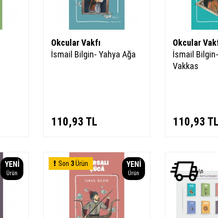
Okcular Vakfı
Okcular Vak
İsmail Bilgin- Yahya Ağa
İsmail Bilgin
Vakkas
110,93
TL
110,93
T
YENI
Son
3
Ürün
YENI
\n
Ürün
Ürün