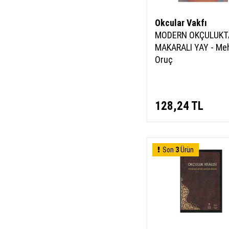
Okcular Vakfı
MODERN OKÇULUKT
MAKARALI YAY - Me
Oruç
128,24
TL
Son
3
Ürün