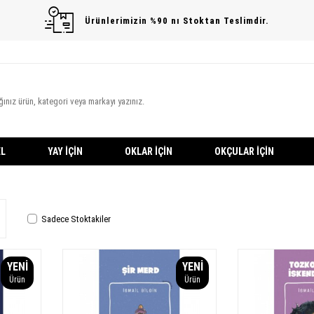
Ürünlerimizin %90 nı Stoktan Teslimdir.
L
YAY İÇIN
OKLAR İÇIN
OKÇULAR İÇIN
Sadece Stoktakiler
YENI
YENI
Ürün
Ürün