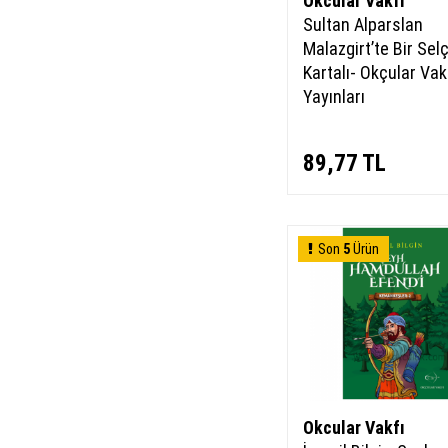
Okcular Vakfı
Sultan Alparslan
Malazgirt’te Bir Sel
Kartalı- Okçular Vak
Yayınları
89,77
TL
Son
5
Ürün
Okcular Vakfı