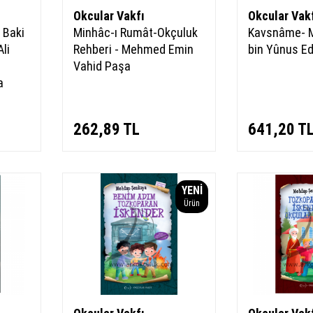
Okcular Vakfı
Okcular Vak
 Baki
Minhâc-ı Rumât-Okçuluk
Kavsnâme-
li
Rehberi - Mehmed Emin
bin Yûnus Ed
Vahid Paşa
a
262,89
TL
641,20
T
YENI
Ürün