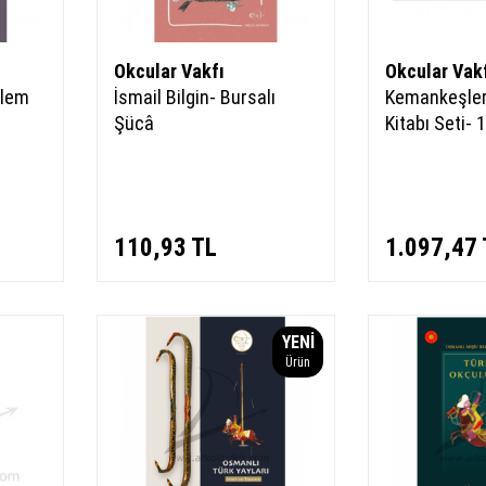
Okcular Vakfı
Okcular Vak
Alem
İsmail Bilgin- Bursalı
Kemankeşle
Şücâ
Kitabı Seti- 
110,93
TL
1.097,47
YENI
Ürün