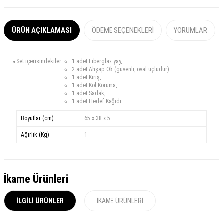
ÜRÜN AÇIKLAMASI
ÖDEME SEÇENEKLERI
YORUMLAR
Set içerisindekiler:
1 adet Fiberglas yay,
2 adet
Ahşap Ok
(güvenli, oval uçludur)
1 adet Kiriş,
1 adet Kol Koruma,
1 adet Sadak,
1 adet Hedef Kağıdı
Boyutlar (cm)
65 x 38 x 5
Ağırlık (Kg)
1
İkame Ürünleri
İLGILI ÜRÜNLER
İKAME ÜRÜNLERI