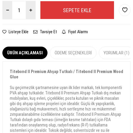
SEPETE EKLE
Listeye Ekle
Tavsiye Et
Fiyat Alarmı
ÜRÜN AÇIKLAMASI
ÖDEME SEÇENEKLERI
YORUMLAR (1)
Titebond II Premium Ahşap Tutkalı / Titebond II Premium Wood
Glue
Su geçirmezlik şartnamesine uyan ilk lider markalı, tek komponentli
PVA ahşap tutkalıdır. Titebond II Premium Ahşap Tutkalı dış mekan
mobilyaları, kuş evleri, çiçeklikler, posta kutuları ve piknik masaları
gibi dış ahşap işleme projeleri için idealdir. Güçlü ilk yapışkanlık,
olağanüstü bağ mukavemeti, hızlı sertleşme hızı ve mükemmel
zımparalanabilme özelliklerine sahiptir. Titebond II Premium Ahşap
Tutkalı dolaylı gıda teması (örneğin kesme tahtaları) için FDA
tarafından onaylanmış olup, radyofrekans (R-F) tutkallama
sistemleri için idealdir. Toksik değildir, solventsizdir ve su ile