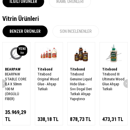
İLGILI ÜRÜNLER
İKAME ÜRÜNLERI
Vitrin Ürünleri
BENZER ÜRÜNLER
SON İNCELENENLER
YENI
Ürün
BEARPAW
Titebond
Titebond
Titebond
BEARPAW
Titebond
Titebond
Titebond III
STABLE CORE
Original Wood
Genuine Liquid
Ultimate Wood
0,4 X 50mm
Glue - Ahşap
Hide Glue -
Glue Ahşap
100 M
Tutkalı
Sıvı Dogal Deri
Tutkalı
(ÖRGÜLÜ
Tutkalı Ahşap
FİBER)
Yapıştırıcı
35.969,29
TL
338,18
TL
878,73
TL
473,31
TL