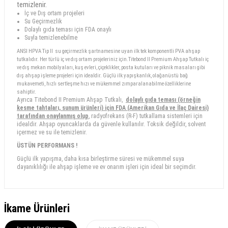
temizlenir.
İç ve Dış ortam projeleri
Su Geçirmezlik
Dolaylı gıda teması için FDA onaylı
Suyla temizlenebilme
ANSI HPVA Tip II su geçirmezlik şartnamesine uyan ilk tek komponentli PVA ahşap
tutkalıdır. Her türlü iç ve dış ortam projeleriniz için.
Titebond II Premium Ahşap Tutkalı iç
ve dış mekan mobilyaları, kuş evleri, çiçeklikler, posta kutuları ve piknik masaları gibi
dış ahşap işleme projeleri için idealdir. Güçlü ilk yapışkanlık, olağanüstü bağ
mukavemeti, hızlı sertleşme hızı ve mükemmel zımparalanabilme özelliklerine
sahiptir.
Ayrıca Titebond II Premium Ahşap Tutkalı,
dolaylı gıda teması (örneğin
kesme tahtaları, sunum ürünleri) için FDA (Amerikan Gıda ve İlaç Dairesi)
tarafından onaylanmış olup
, radyofrekans (R-F) tutkallama sistemleri için
idealdir. Ahşap oyuncaklarda da güvenle kullanılır. Toksik değildir, solvent
içermez ve su ile temizlenir.
ÜSTÜN PERFORMANS !
Güçlü ilk yapışma, daha kısa birleştirme süresi ve mükemmel suya
dayanıklılığı ile ahşap işleme ve ev onarım işleri için ideal bir seçimdir.
İkame Ürünleri