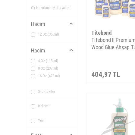
Ok Hazırlama Materyalleri
Hacim
Titebond
12 Oz (355ml)
Titebond II Premiu
Wood Glue Ahşap Tu
Hacim
4 Oz (118 ml)
8 Oz (237 ml)
404,97
TL
16 Oz (478 ml)
Stoktakiler
İndirimli
Yeni