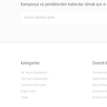
Kampanya ve yeniliklerden haberdar olmak için e-
Kategoriler
Önemli B
Ok Yapım Ekipmanları
Teslimat Koş
Yay Yapım Ekipmanları
Üyelik Sözl
Temrenler (Ok Uçları)
Satış Sözle
Dogal Tüyler
Garanti ve İ
Yaylar
Gizlilik ve G