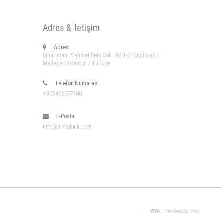
Adres & İletişim
Adres
Çınar mah. Mehmet Reis Sok. No:1-B Küçükyalı /
Maltepe / Istanbul / Türkiye
Telefon Numarası
+905466077800
E-Posta
info@arkteknik.com