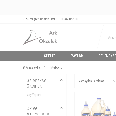
Müşteri Destek Hattı : +905466077800
SETLER
YAYLAR
GELENEKSE
Anasayfa
Titebond
Geleneksel
Okculuk
Yay Yapımı
Ok Ve
Aksesuarları