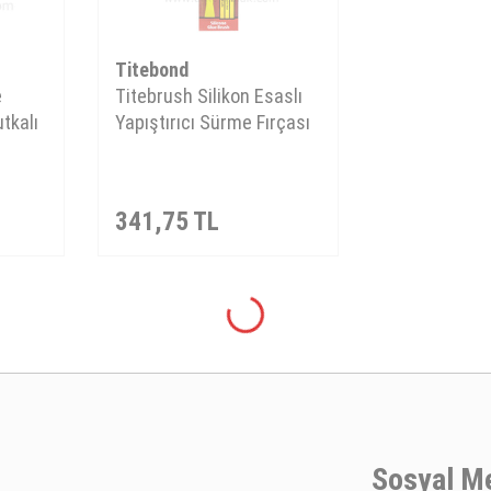
Titebond
e
Titebrush Silikon Esaslı
tkalı
Yapıştırıcı Sürme Fırçası
341,75
TL
Sosyal M