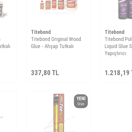
Titebond
Titebond
m
Titebond Original Wood
Titebond Po
tkalı
Glue - Ahşap Tutkalı
Liquid Glue S
Yapıştırıcı
337,80
TL
1.218,19
YENI
Ürün