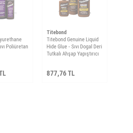
Titebond
lyurethane
Titebond Genuine Liquid
ıvı Poliüretan
Hide Glue - Sıvı Dogal Deri
Tutkalı Ahşap Yapıştırıcı
TL
877,76
TL