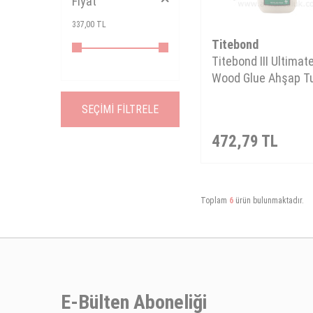
Fiyat
337,00 TL
Titebond
Titebond III Ultimat
Wood Glue Ahşap Tu
SEÇIMI FILTRELE
472,79
TL
Toplam
6
ürün bulunmaktadır.
E-Bülten Aboneliği