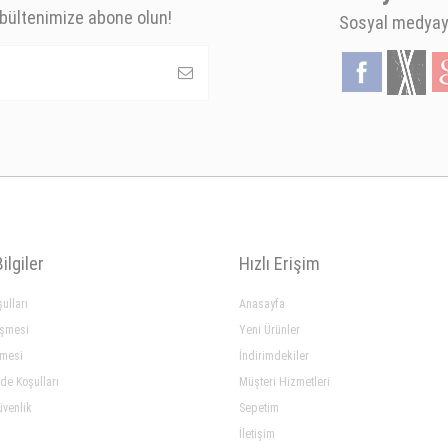
bültenimize abone olun!
Sosyal medyaya
ilgiler
Hızlı Erişim
ulları
Anasayfa
eşmesi
Yeni Ürünler
şmesi
İndirimdekiler
ade Koşulları
Müşteri Hizmetleri
üvenlik
Sepetim
İletişim