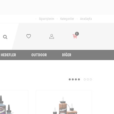
Siparişlerim
Kategoriler
AnaSayfa
0
HEDEFLER
OUTDOOR
DIĞER